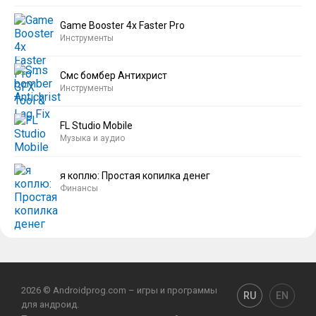
Game Booster 4x Faster Pro
Инструменты
Смс бомбер Антихрист
Инструменты
FL Studio Mobile
Музыка и аудио
я коплю: Простая копилка денег
Финансы
2026 © Androidprog.com – игры и программы
RU
EN
для андроид.