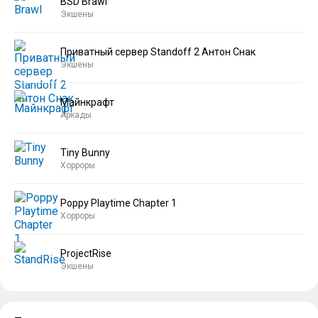
BSD Brawl
Экшены
Приватный сервер Standoff 2 Антон Снак
Экшены
Майнкрафт
Аркады
Tiny Bunny
Хорроры
Poppy Playtime Chapter 1
Хорроры
ProjectRise
Экшены