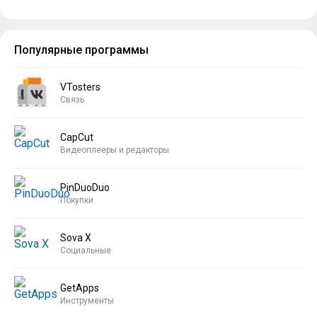
Популярные программы
VTosters
Связь
CapCut
Видеоплееры и редакторы
PinDuoDuo
Покупки
Sova X
Социальные
GetApps
Инструменты