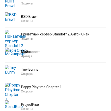
Экшены
BSD Brawl
Экшены
Приватный сервер Standoff 2 Антон Снак
Экшены
Майнкрафт
Аркады
Tiny Bunny
Хорроры
Poppy Playtime Chapter 1
Хорроры
ProjectRise
Экшены