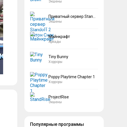
Экшены
Приватный сервер Standoff 2 Антон Снак
Экшены
Майнкрафт
Аркады
Tiny Bunny
Хорроры
Poppy Playtime Chapter 1
Хорроры
ProjectRise
Экшены
Популярные программы