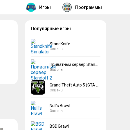
Игры
Программы
Популярные игры
StandKnife
Экшены
Приватный сервер Standoff 2 V2
Экшены
Grand Theft Auto 5 (GTA 5)
Экшены
Null’s Brawl
Экшены
BSD Brawl