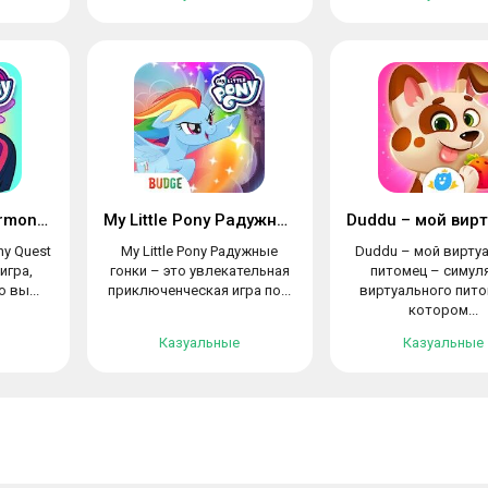
My Little Pony: Harmony Quest
My Little Pony Радужные гонки
ny Quest
My Little Pony Радужные
Duddu – мой вирту
игра,
гонки – это увлекательная
питомец – симул
 вы...
приключенческая игра по...
виртуального пито
котором...
Казуальные
Казуальные