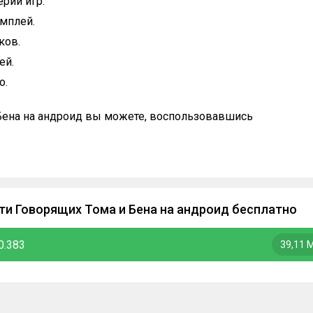
рии игр.
ймплей.
ков.
ей.
о.
 Бена на андроид вы можете, воспользовавшись
ти Говорящих Тома и Бена на андроид бесплатно
0.383
39,11 