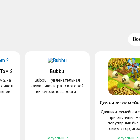
Вс
Том 2
Bubbu
м 2 на
Bubbu – увлекательная
ая часть
казуальная игра, в которой
льной
вы сможете завести...
Дачники: семейная 
приключения – 
популярный биз
симулятор, играя
Казуальные
Казуальные