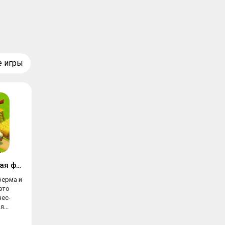
е игры
Дачники: семейная ферма и приключения
ферма и
это
нес-
...