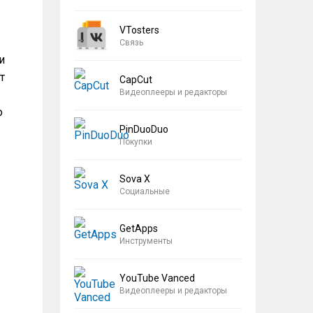
VTosters
Связь
и
т
CapCut
Видеоплееры и редакторы
о
PinDuoDuo
Покупки
Sova X
Социальные
GetApps
Инструменты
YouTube Vanced
Видеоплееры и редакторы