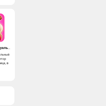
Duddu – мой виртуальный питомец
альный
ятор
мца, в