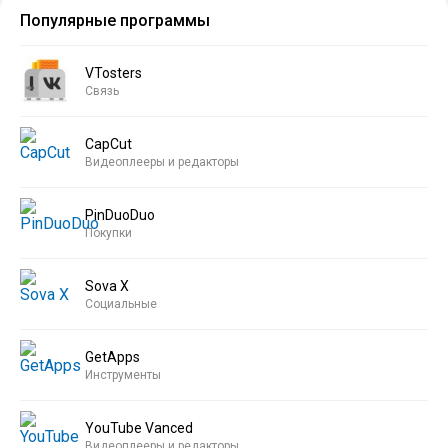
Популярные программы
VTosters
Связь
CapCut
Видеоплееры и редакторы
PinDuoDuo
Покупки
Sova X
Социальные
GetApps
Инструменты
YouTube Vanced
Видеоплееры и редакторы