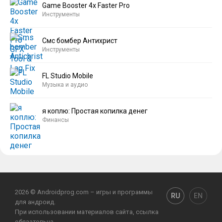
Game Booster 4x Faster Pro
Инструменты
Смс бомбер Антихрист
Инструменты
FL Studio Mobile
Музыка и аудио
я коплю: Простая копилка денег
Финансы
2026 © Androidprog.com – игры и программы
RU
EN
для андроид.
При использовании материалов сайта, ссылка
обязательна.