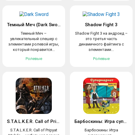
Темный Меч (Dark Sword)
Shadow Fight 3
Темный Меч –
Shadow Fight 3 на андроид –
увлекательный слешер с
это третья часть
элементами ролевой игры,
динамичного файтинга с
который понравится...
элементами...
Ролевые
Ролевые
S.T.A.L.K.E.R. Call of Pripyat Mobile
Барбоскины: Игра супермаркет
S.T.A.L.K.E.R. Call of Pripyat
Барбоскины: Игра