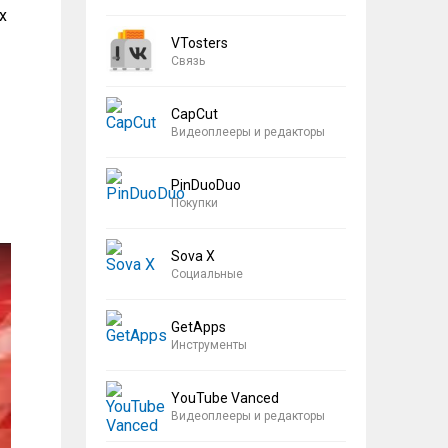
х
VTosters
Связь
CapCut
Видеоплееры и редакторы
PinDuoDuo
Покупки
Sova X
Социальные
GetApps
Инструменты
YouTube Vanced
Видеоплееры и редакторы