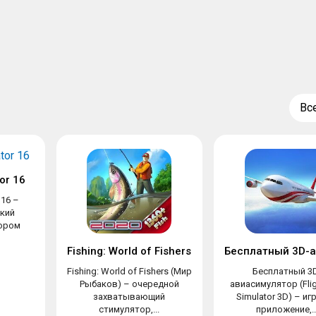
Вс
or 16
 16 –
кий
тором
Fishing: World of Fishers
Fishing: World of Fishers (Мир
Бесплатный 3
Рыбаков) – очередной
авиасимулятор (Fligh
захватывающий
Simulator 3D) – и
стимулятор,...
приложение,..