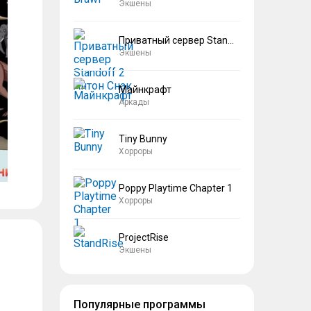
Экшены
Приватный сервер Standoff 2 Антон Снак
Экшены
Майнкрафт
Аркады
Tiny Bunny
Хорроры
Poppy Playtime Chapter 1
Хорроры
ProjectRise
Экшены
Популярные программы