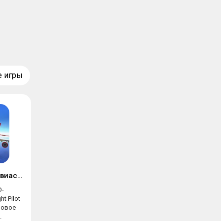
е игры
Бесплатный 3D-авиасимулятор
D-
t Pilot
гровое
.