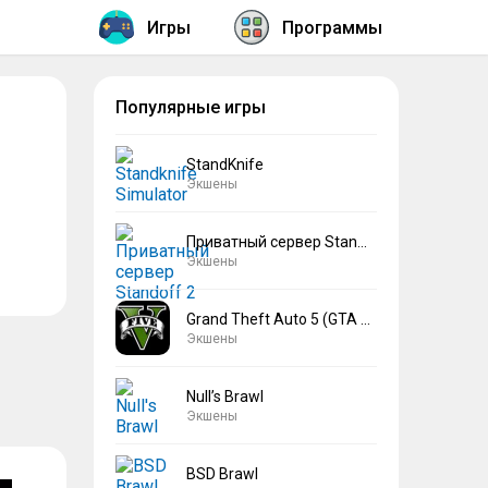
Игры
Программы
Популярные игры
StandKnife
Экшены
Приватный сервер Standoff 2 V2
Экшены
Grand Theft Auto 5 (GTA 5)
Экшены
Null’s Brawl
Экшены
BSD Brawl