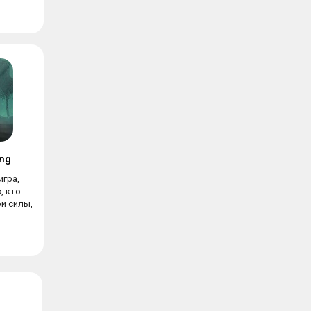
ing
игра,
, кто
и силы,