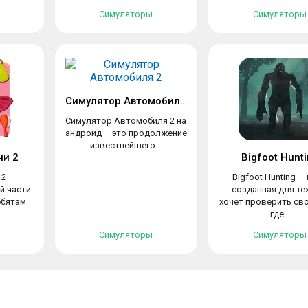
Симуляторы
Симуляторы
Симулятор Автомобиля 2
Симулятор Автомобиля 2 на
андроид – это продолжение
известнейшего...
и 2
Bigfoot Hunt
2 –
Bigfoot Hunting — 
й части
созданная для тех
ебятам
хочет проверить сво
..
где...
Симуляторы
Симуляторы