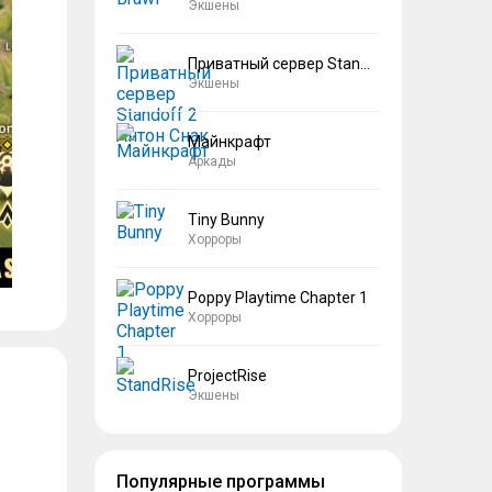
Экшены
Приватный сервер Standoff 2 Антон Снак
Экшены
Майнкрафт
Аркады
Tiny Bunny
Хорроры
Poppy Playtime Chapter 1
Хорроры
ProjectRise
Экшены
Популярные программы