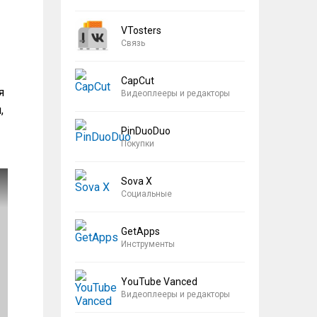
VTosters
Связь
CapCut
я
Видеоплееры и редакторы
,
PinDuoDuo
Покупки
Sova X
Социальные
GetApps
Инструменты
YouTube Vanced
Видеоплееры и редакторы