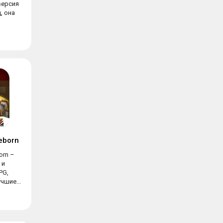
версия
, она
Reborn
orn –
 и
PG,
чшие...