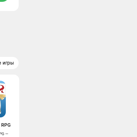
е игры
c RPG
RPG —