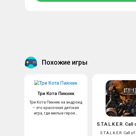
Похожие игры
Три Кота Пикник
Три Кота Пикник на андроид
– это красочная детская
игра, где милые герои...
S.T.A.L.K.E.R. Call of