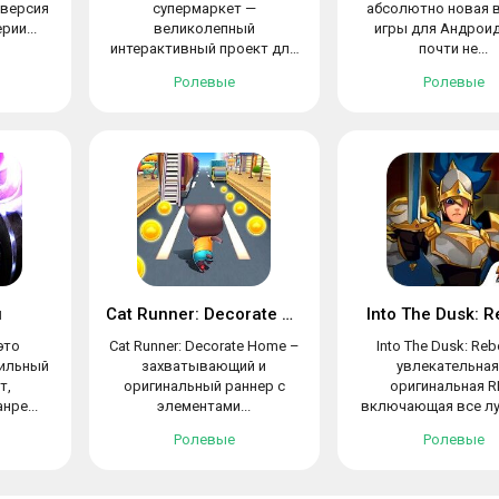
 версия
супермаркет —
абсолютно новая 
рии...
великолепный
игры для Андроид
интерактивный проект для
почти не...
тех, кто...
Ролевые
Ролевые
и
Cat Runner: Decorate Home
Into The Dusk: 
это
Cat Runner: Decorate Home –
Into The Dusk: Reb
ильный
захватывающий и
увлекательная
т,
оригинальный раннер с
оригинальная R
ре...
элементами...
включающая все лу
Ролевые
Ролевые