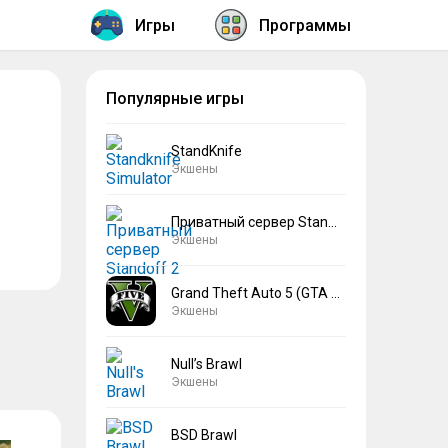
Игры
Программы
Популярные игры
StandKnife
Экшены
Приватный сервер Standoff 2 V2
Экшены
Grand Theft Auto 5 (GTA 5)
Экшены
Null’s Brawl
Экшены
BSD Brawl