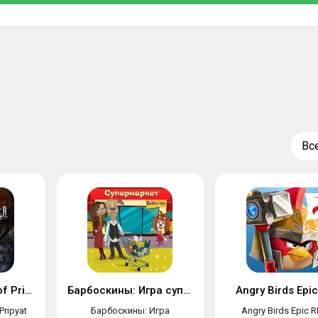
Вс
S.T.A.L.K.E.R. Call of Pripyat Mobile
Барбоскины: Игра супермаркет
Angry Birds Epi
 Pripyat
Барбоскины: Игра
Angry Birds Epic 