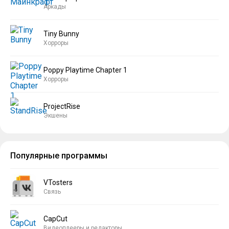
Аркады
Tiny Bunny
Хорроры
Poppy Playtime Chapter 1
Хорроры
ProjectRise
Экшены
Популярные программы
VTosters
Связь
CapCut
Видеоплееры и редакторы