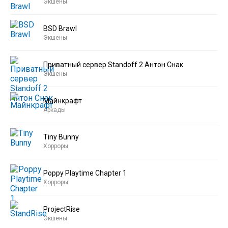
Экшены
BSD Brawl
Экшены
Приватный сервер Standoff 2 Антон Снак
Экшены
Майнкрафт
Аркады
Tiny Bunny
Хорроры
Poppy Playtime Chapter 1
Хорроры
ProjectRise
Экшены