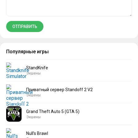
Популярные игры
StandKnife
Экшены
Приватный сервер Standoff 2 V2
Экшены
Grand Theft Auto 5 (GTA 5)
Экшены
Null’s Brawl