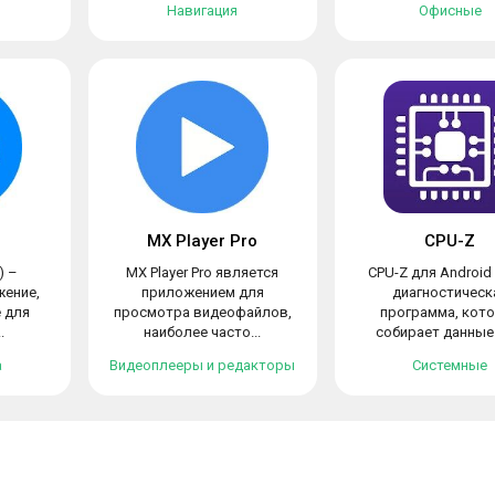
Навигация
Офисные
MX Player Pro
CPU-Z
) –
MX Player Pro является
CPU-Z для Android
жение,
приложением для
диагностическ
 для
просмотра видеофайлов,
программа, кот
.
наиболее часто...
собирает данные 
а
Видеоплееры и редакторы
Системные