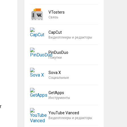
VTosters
Связь
CapCut
Видеоплееры и редакторы
PinDuoDuo
Покупки
Sova X
Социальные
GetApps
Инструменты
т
YouTube Vanced
Видеоплееры и редакторы