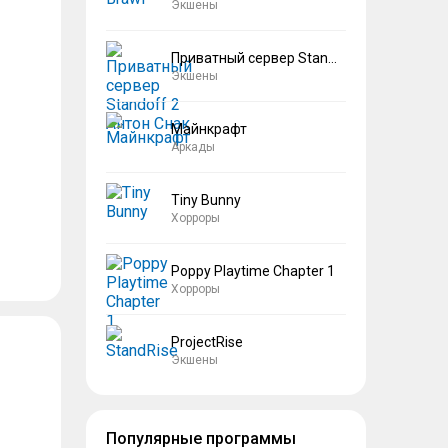
Экшены
Приватный сервер Standoff 2 Антон Снак
Экшены
Майнкрафт
Аркады
Tiny Bunny
Хорроры
Poppy Playtime Chapter 1
Хорроры
ProjectRise
Экшены
Популярные программы