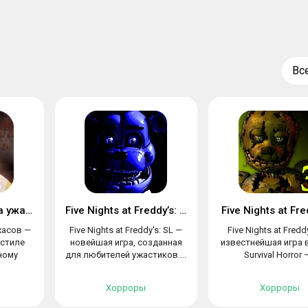
Вс
Mr. Meat: Комната ужасов
Five Nights at Freddy’s: SL
Five Nights at Fre
жасов —
Five Nights at Freddy's: SL —
Five Nights at Fredd
 стиле
новейшая игра, созданная
известнейшая игра 
ному
для любителей ужастиков....
Survival Horror –
Хорроры
Хорроры