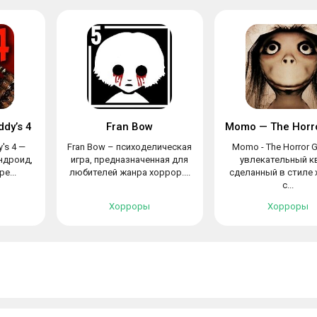
ddy’s 4
Fran Bow
y's 4 —
Fran Bow – психоделическая
Momo - The Horror 
ндроид,
игра, предназначенная для
увлекательный к
е...
любителей жанра хоррор....
сделанный в стиле
с...
Хорроры
Хорроры