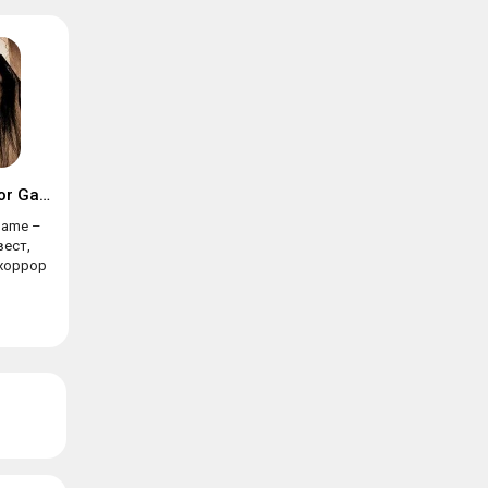
Momo — The Horror Game
Game –
вест,
 хоррор