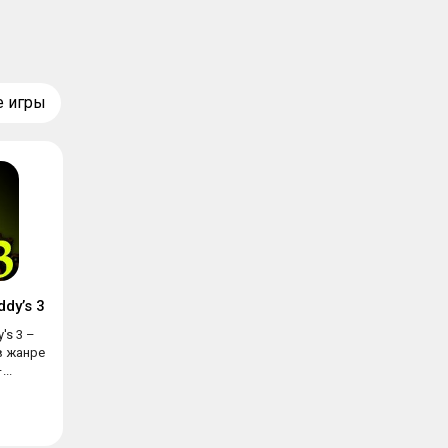
е игры
ddy’s 3
y's 3 –
в жанре
...