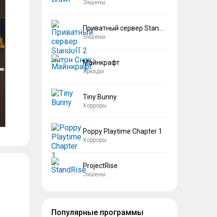
Экшены
Приватный сервер Standoff 2 Антон Снак
Экшены
Майнкрафт
Аркады
Tiny Bunny
Хорроры
Poppy Playtime Chapter 1
Хорроры
ProjectRise
Экшены
Популярные программы