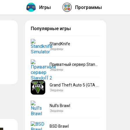
Игры
Программы
Популярные игры
StandKnife
Экшены
Приватный сервер Standoff 2 V2
Экшены
Grand Theft Auto 5 (GTA 5)
Экшены
Null’s Brawl
Экшены
BSD Brawl