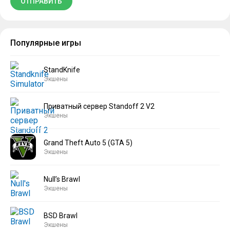
Популярные игры
StandKnife
Экшены
Приватный сервер Standoff 2 V2
Экшены
Grand Theft Auto 5 (GTA 5)
Экшены
Null’s Brawl
Экшены
BSD Brawl
Экшены