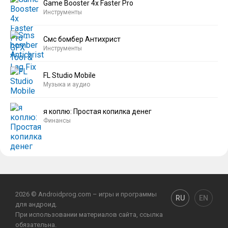
Game Booster 4x Faster Pro
Инструменты
Смс бомбер Антихрист
Инструменты
FL Studio Mobile
Музыка и аудио
я коплю: Простая копилка денег
Финансы
2026 © Androidprog.com – игры и программы
RU
EN
для андроид.
При использовании материалов сайта, ссылка
обязательна.