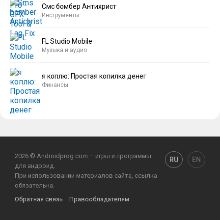
Смс бомбер Антихрист
Инструменты
FL Studio Mobile
Музыка и аудио
я коплю: Простая копилка денег
Финансы
2026 © Androidprog.com – игры и программы
RU
EN
для андроид.
При использовании материалов сайта, ссылка
обязательна.
Обратная связь
Правообладателям