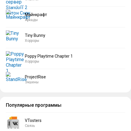
Майнкрафт
Аркады
Tiny Bunny
Хорроры
Poppy Playtime Chapter 1
Хорроры
ProjectRise
Экшены
Популярные программы
VTosters
Связь