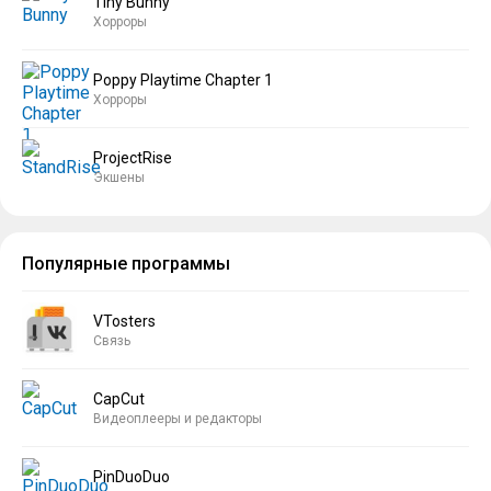
Tiny Bunny
Хорроры
Poppy Playtime Chapter 1
Хорроры
ProjectRise
Экшены
Популярные программы
VTosters
Связь
CapCut
Видеоплееры и редакторы
PinDuoDuo