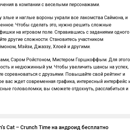
чения в компании с веселыми персонажами.
ету злые и наглые вороны украли все лакомства Саймона, и
денное. Чтобы сделать это, нужно решить сложные
фишки на игровом поле. Справившись с заданиями одного
йте другие сложности. Становитесь участником
моном, Мэйзи, Джаззу, Хлоей и другими.
жами, Сэром Ройстоном, Мистером Горшкоффым. Для этого
ность и недюжинный ум. Чтобы увеличить шансы на успех,
е соревноваться с друзьями. Повышайте свой рейтинг и
ре вас ждет современная графика, интересный интерфейс 
ные головоломки, вы сможете отдохнуть, расслабиться и
’s Cat – Crunch Time на андроид бесплатно