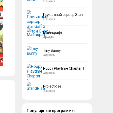
Экшены
Приватный сервер Standoff 2 Антон Снак
Экшены
Майнкрафт
Аркады
Tiny Bunny
Хорроры
Poppy Playtime Chapter 1
Хорроры
ProjectRise
Экшены
Популярные программы