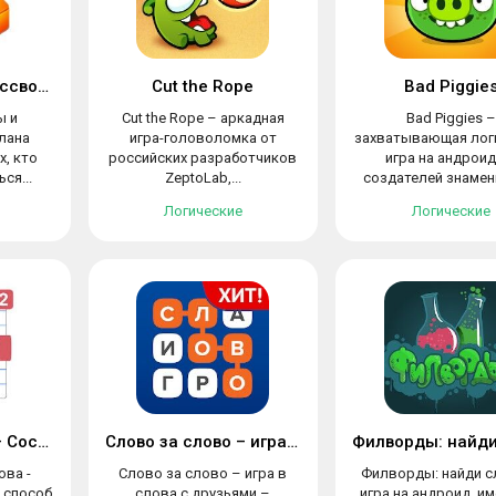
Сканворды и Кроссворды
Cut the Rope
Bad Piggie
ы и
Cut the Rope – аркадная
Bad Piggies –
лана
игра-головоломка от
захватывающая лог
х, кто
российских разработчиков
игра на андроид
ся...
ZeptoLab,...
создателей знамени
Логические
Логические
Слова из Слова — Составь
Слово за слово – игра в слова с друзьями
ова -
Слово за слово – игра в
Филворды: найди с
 способ
слова с друзьями –
игра на андроид, 