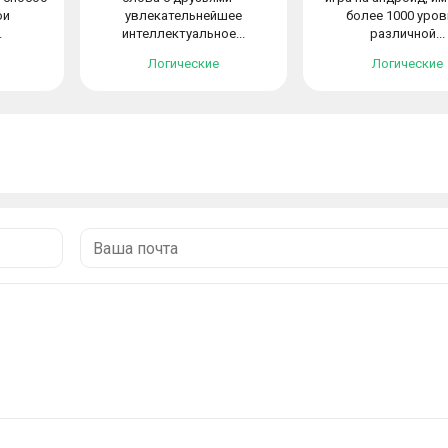
ои
увлекательнейшее
более 1000 уров
.
интеллектуальное...
различной...
Логические
Логические