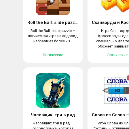
Roll the Ball: slide puzzle
Roll the Ball: slide puzzle –
Игра Сканворд
логическая игра на андроид,
Кроссворды сде
набравшая более 20...
специально для те
обожает занимать
Логические
Логические
Часовщик: три в ряд
Часовщик: три в ряд –
Игра Слова из Сл
головоломка, которая
Составь – отличный