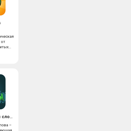
s
ическая
 от
тых...
Филворды: найди слова
лова –
имеющая