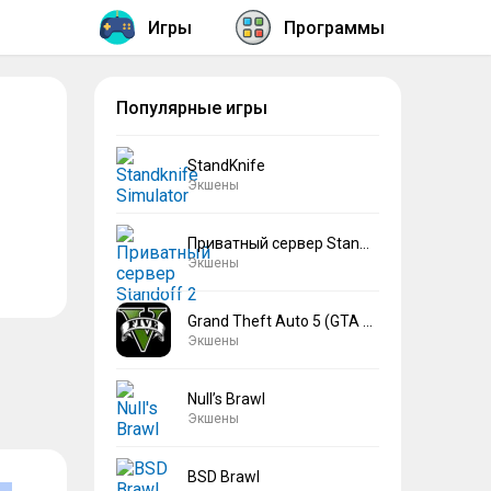
Игры
Программы
Популярные игры
StandKnife
Экшены
Приватный сервер Standoff 2 V2
Экшены
Grand Theft Auto 5 (GTA 5)
Экшены
Null’s Brawl
Экшены
BSD Brawl