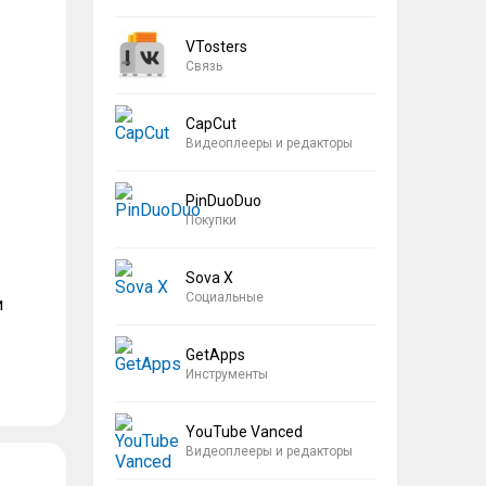
VTosters
Связь
CapCut
Видеоплееры и редакторы
PinDuoDuo
Покупки
Sova X
Социальные
и
GetApps
Инструменты
YouTube Vanced
Видеоплееры и редакторы