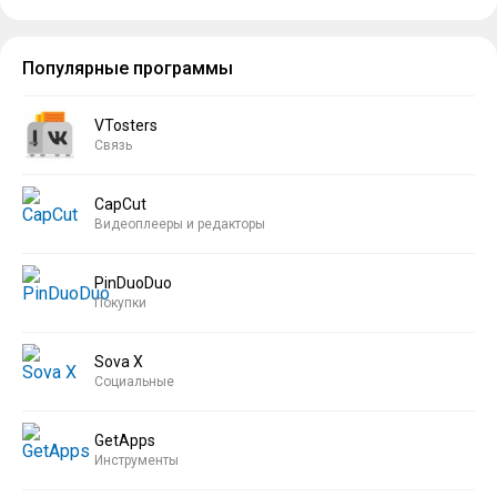
Популярные программы
VTosters
Связь
CapCut
Видеоплееры и редакторы
PinDuoDuo
Покупки
Sova X
Социальные
GetApps
Инструменты