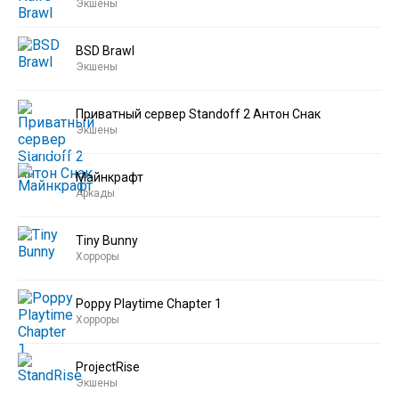
Экшены
BSD Brawl
Экшены
Приватный сервер Standoff 2 Антон Снак
Экшены
Майнкрафт
Аркады
Tiny Bunny
Хорроры
Poppy Playtime Chapter 1
Хорроры
ProjectRise
Экшены