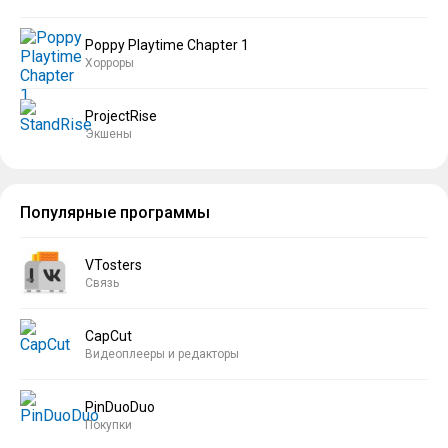
Poppy Playtime Chapter 1
Хорроры
ProjectRise
Экшены
Популярные программы
VTosters
Связь
CapCut
Видеоплееры и редакторы
PinDuoDuo
Покупки