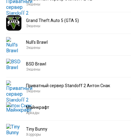
Экшены
Grand Theft Auto 5 (GTA 5)
Экшены
Null’s Brawl
Экшены
BSD Brawl
Экшены
Приватный сервер Standoff 2 Антон Снак
Экшены
Майнкрафт
Аркады
Tiny Bunny
Хорроры