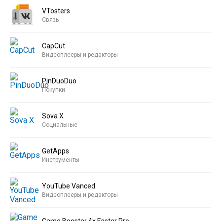
VTosters
Связь
CapCut
Видеоплееры и редакторы
PinDuoDuo
Покупки
Sova X
Социальные
GetApps
Инструменты
YouTube Vanced
Видеоплееры и редакторы
Game Booster 4x Faster Pro