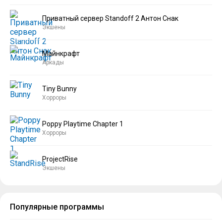
Приватный сервер Standoff 2 Антон Снак
Экшены
Майнкрафт
Аркады
Tiny Bunny
Хорроры
Poppy Playtime Chapter 1
Хорроры
ProjectRise
Экшены
Популярные программы