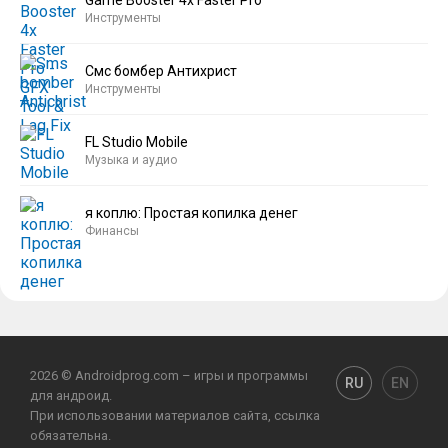
Инструменты
Смс бомбер Антихрист
Инструменты
FL Studio Mobile
Музыка и аудио
я коплю: Простая копилка денег
Финансы
2026 © Androidprog.com – игры и программы
RU
EN
для андроид.
При использовании материалов сайта, ссылка
обязательна.