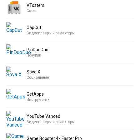
VTosters
Связь
CapCut
Видеоплееры и редакторы
PinDuoDuo
Покупки
Sova X
Социальные
GetApps
Инструменты
YouTube Vanced
Видеоплееры и редакторы
Game Booster 4x Faster Pro