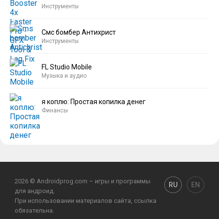
Инструменты
Смс бомбер Антихрист
Инструменты
FL Studio Mobile
Музыка и аудио
я коплю: Простая копилка денег
Финансы
2026 © Androidprog.com – игры и программы
RU
EN
для андроид.
При использовании материалов сайта, ссылка
обязательна.