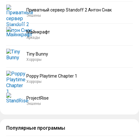
Приватный сервер Standoff 2 Антон Снак
Экшены
Майнкрафт
Аркады
Tiny Bunny
Хорроры
Poppy Playtime Chapter 1
Хорроры
ProjectRise
Экшены
Популярные программы