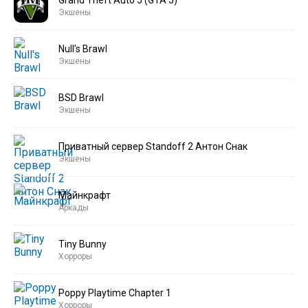
Экшены
Null’s Brawl
Экшены
BSD Brawl
Экшены
Приватный сервер Standoff 2 Антон Снак
Экшены
Майнкрафт
Аркады
Tiny Bunny
Хорроры
Poppy Playtime Chapter 1
Хорроры