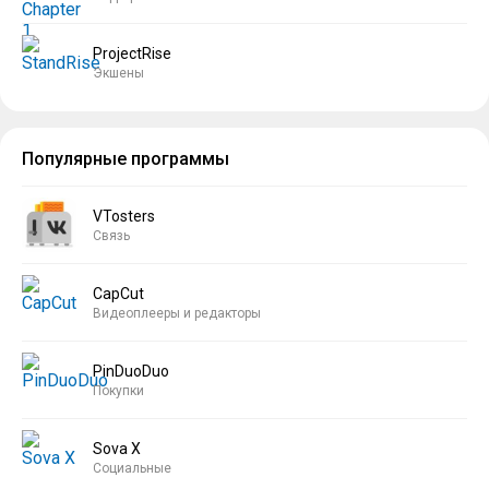
ProjectRise
Экшены
Популярные программы
VTosters
Связь
CapCut
Видеоплееры и редакторы
PinDuoDuo
Покупки
Sova X
Социальные