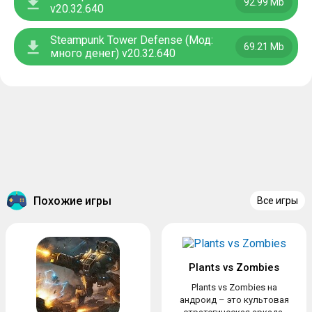
92.99 Mb
v20.32.640
Steampunk Tower Defense (Мод:
69.21 Mb
много денег) v20.32.640
Похожие игры
Все игры
Plants vs Zombies
Plants vs Zombies на
андроид – это культовая