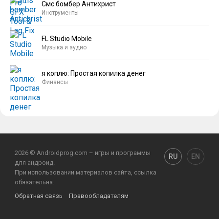
Смс бомбер Антихрист
Инструменты
FL Studio Mobile
Музыка и аудио
я коплю: Простая копилка денег
Финансы
2026 © Androidprog.com – игры и программы
RU
EN
для андроид.
При использовании материалов сайта, ссылка
обязательна.
Обратная связь
Правообладателям