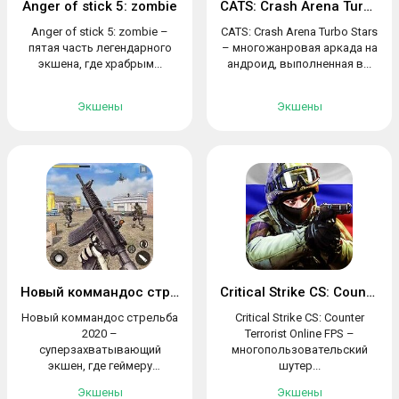
Anger of stick 5: zombie
CATS: Crash Arena Turbo Stars
Anger of stick 5: zombie –
CATS: Crash Arena Turbo Stars
пятая часть легендарного
– многожанровая аркада на
экшена, где храбрым...
андроид, выполненная в...
Экшены
Экшены
Новый коммандос стрельба 2020
Critical Strike CS: Counter Terrorist
Новый коммандос стрельба
Critical Strike CS: Counter
2020 –
Terrorist Online FPS –
суперзахватывающий
многопользовательский
экшен, где геймеру
шутер...
предстоит...
Экшены
Экшены