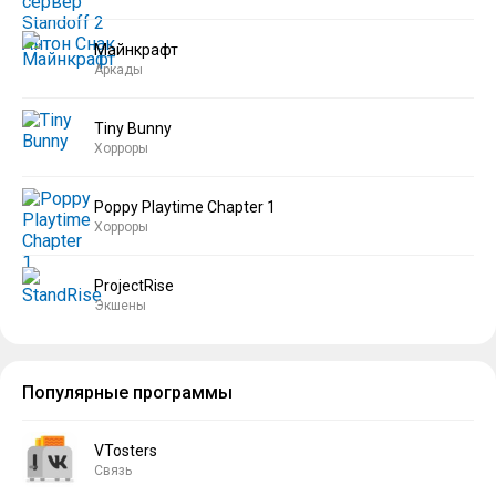
Майнкрафт
Аркады
Tiny Bunny
Хорроры
Poppy Playtime Chapter 1
Хорроры
ProjectRise
Экшены
Популярные программы
VTosters
Связь