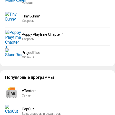
Аркады
Tiny Bunny
Хорроры
Poppy Playtime Chapter 1
Хорроры
ProjectRise
Экшены
Популярные программы
VTosters
Связь
CapCut
Видеоплееры и редакторы