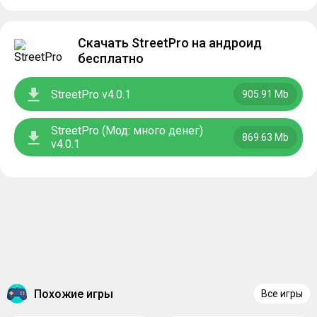
Скачать StreetPro на андроид
бесплатно
StreetPro v4.0.1
905.91 Mb
StreetPro (Мод: много денег)
869.63 Mb
v4.0.1
Похожие игры
Все игры