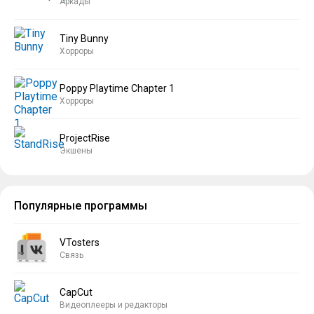
Аркады
Tiny Bunny
Хорроры
Poppy Playtime Chapter 1
Хорроры
ProjectRise
Экшены
Популярные программы
VTosters
Связь
CapCut
Видеоплееры и редакторы