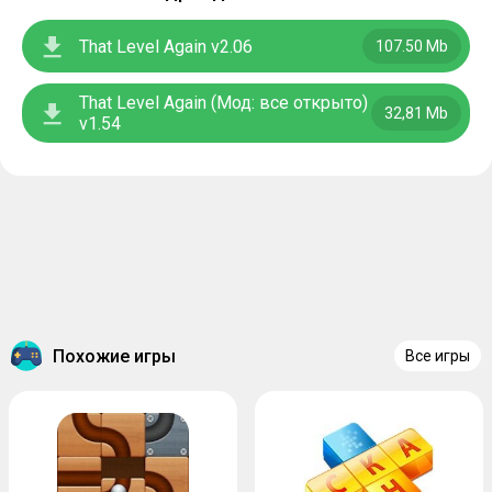
That Level Again v2.06
107.50 Mb
That Level Again (Мод: все открыто)
32,81 Mb
v1.54
Похожие игры
Все игры