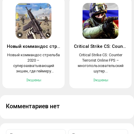
Новый коммандос стрельба 2020
Critical Strike CS: Counter Terrorist
Новый коммандос стрельба
Critical Strike CS: Counter
2020 –
Terrorist Online FPS –
суперзахватывающий
многопользовательский
экшен, где геймеру
шутер...
предстоит...
Экшены
Экшены
Комментариев нет