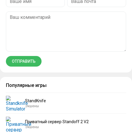
Популярные игры
StandKnife
Экшены
Приватный сервер Standoff 2 V2
Экшены