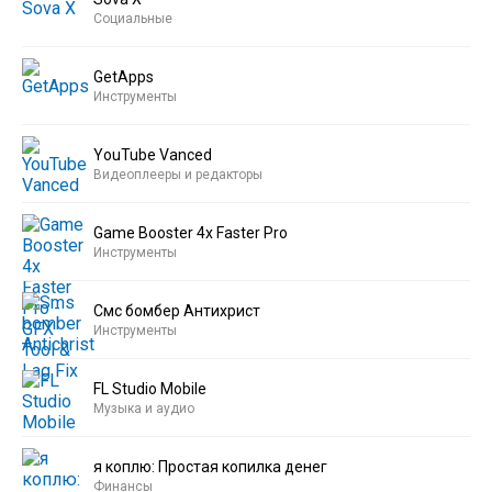
Социальные
GetApps
Инструменты
YouTube Vanced
Видеоплееры и редакторы
Game Booster 4x Faster Pro
Инструменты
Смс бомбер Антихрист
Инструменты
FL Studio Mobile
Музыка и аудио
я коплю: Простая копилка денег
Финансы