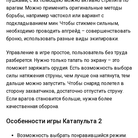
пушками, с их помощью можно активно стрелять по
врагам. Можно применить оригинальные методы
борьбы, например частокол или вариант с
подкладыванием мин. Чтобы стикмен сильным,
необходимо проводить апгрейд – совершенствовать
броню, использовать разные виды экипировки.
Управление в игре простое, пользователь без труда
разберется. Нужно только тапать по экрану – это
поможет заряжать орудия. Есть возможность выбора
силы натяжения струны, чем лучше она натянута, тем
дальше можно запустить. Чтобы снаряд полетел в
сторону захватчиков, достаточно отпустить струну.
Если врагов становится больше, нужна более
качественная оборона.
Особенности игры Катапульта 2
Возможность выбрать понравившийся режим.