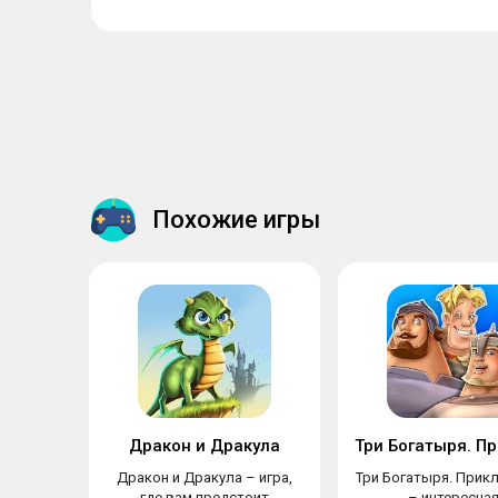
Похожие игры
Дракон и Дракула
Дракон и Дракула – игра,
Три Богатыря. Прик
где вам предстоит
– интересна