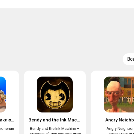
Вс
Три Богатыря. Приключения
Bendy and the Ink Machine
Angry Neighb
лючения
Bendy and the Ink Machine –
Angry Neighbor
я
интереснейшая хоррор-игра
увлекательны