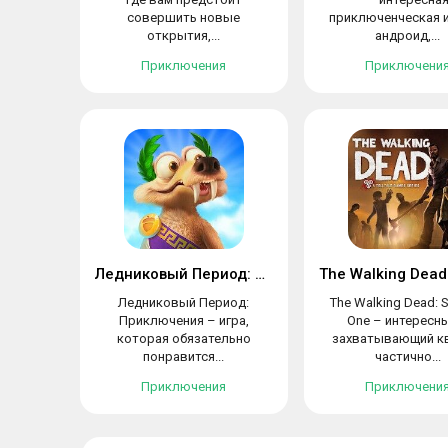
совершить новые
приключенческая и
открытия,...
андроид,...
Приключения
Приключени
Ледниковый Период: Приключения
Ледниковый Период:
The Walking Dead: 
Приключения – игра,
One – интересны
которая обязательно
захватывающий кв
понравится...
частично...
Приключения
Приключени