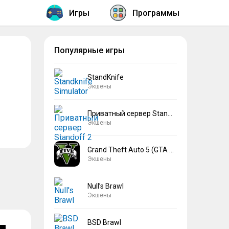
Игры
Программы
Популярные игры
StandKnife
Экшены
Приватный сервер Standoff 2 V2
Экшены
Grand Theft Auto 5 (GTA 5)
Экшены
Null’s Brawl
Экшены
BSD Brawl