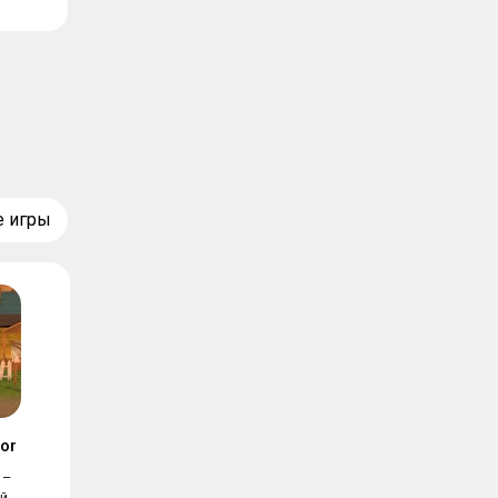
е игры
or
 –
й