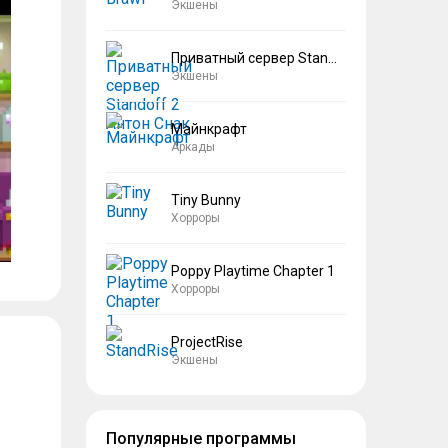
Экшены
Приватный сервер Standoff 2 Антон Снак
Экшены
Майнкрафт
Аркады
Tiny Bunny
Хорроры
Poppy Playtime Chapter 1
Хорроры
ProjectRise
Экшены
Популярные программы