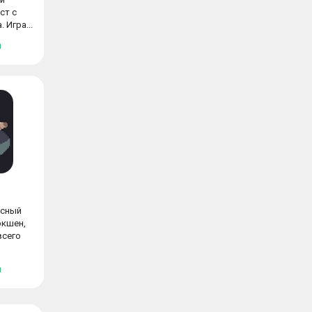
ст с
 Игра...
я
есный
экшен,
всего
я