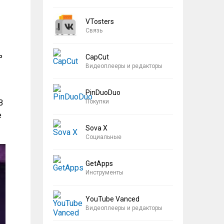
VTosters
Связь
ь
CapCut
Видеоплееры и редакторы
PinDuoDuo
Покупки
В
е
Sova X
Социальные
GetApps
Инструменты
YouTube Vanced
Видеоплееры и редакторы