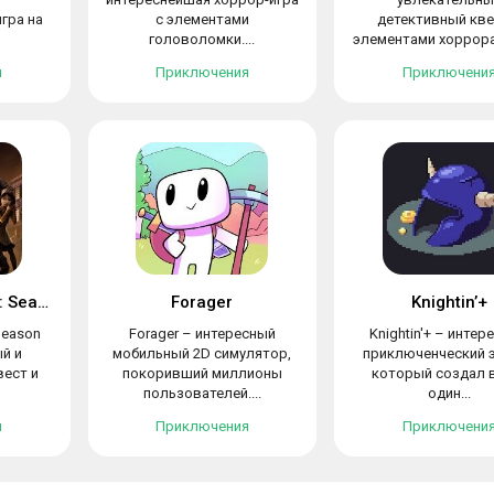
гра на
с элементами
детективный кве
головоломки....
элементами хоррора.
я
Приключения
Приключени
The Walking Dead: Season One
Forager
Knightin’+
Season
Forager – интересный
Knightin'+ – интер
й и
мобильный 2D симулятор,
приключенческий 
ест и
покоривший миллионы
который создал 
пользователей....
один...
я
Приключения
Приключени