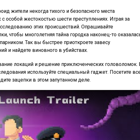
ндроид жители некогда тихого и безопасного места
 особой жестокостью шести преступлениях. Играя за
расследованию этих происшествий. Опрашивайте
ки, чтобы многолетняя тайна городка наконец-то оказалас
апарником. Так вы быстрее приоткроете завесу
й и найдете виновного в убийствах.
вание локаций и решение приключенческих головоломок. 
следования используйте специальный гаджет. Посетите вс
дите зацепки в этом запутанном деле.