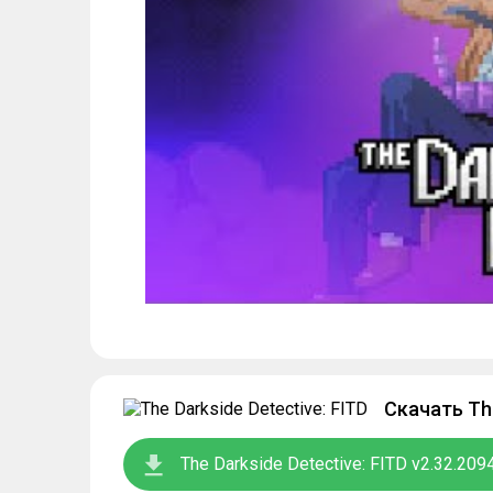
Скачать The
The Darkside Detective: FITD v2.32.209