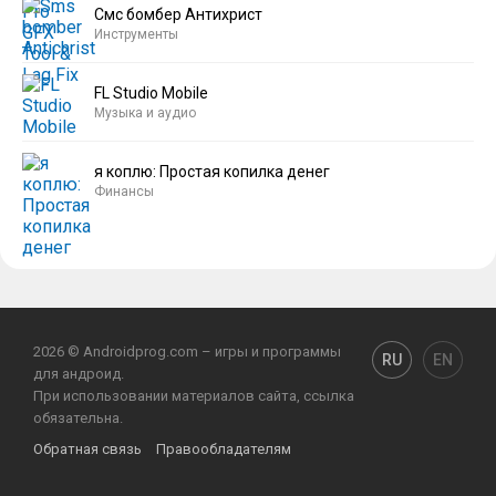
Смс бомбер Антихрист
Инструменты
FL Studio Mobile
Музыка и аудио
я коплю: Простая копилка денег
Финансы
2026 © Androidprog.com – игры и программы
RU
EN
для андроид.
При использовании материалов сайта, ссылка
обязательна.
Обратная связь
Правообладателям