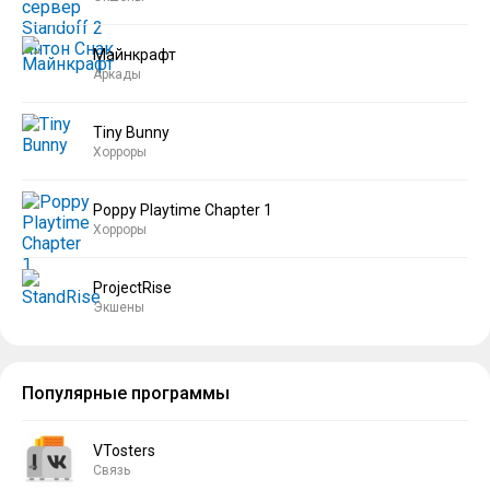
Майнкрафт
Аркады
Tiny Bunny
Хорроры
Poppy Playtime Chapter 1
Хорроры
ProjectRise
Экшены
Популярные программы
VTosters
Связь