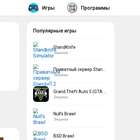
Игры
Программы
Популярные игры
StandKnife
Экшены
Приватный сервер Standoff 2 V2
Экшены
Grand Theft Auto 5 (GTA 5)
Экшены
Null’s Brawl
Экшены
BSD Brawl