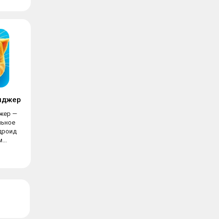
нджер
жер —
льное
дроид
...