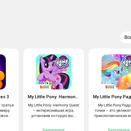
Вс
ies 3
My Little Pony: Harmony Quest
– третья
My Little Pony: Harmony Quest
My Little Pony Рад
еймеру
– интереснейшая игра,
гонки – это увлека
вое...
установив которую вы...
приключенческая игр
Казуальные
Казуальные