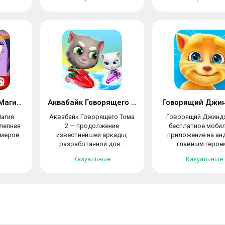
MY LITTLE PONY: Магия Принцесс
Аквабайк Говорящего Тома 2
Говорящий Джи
Магия
Аквабайк Говорящего Тома
Говорящий Джинд
лепная
2 — продолжение
бесплатное моби
ймеров
известнейшей аркады,
приложение на ан
разработанной для...
главным героем
Казуальные
Казуальные