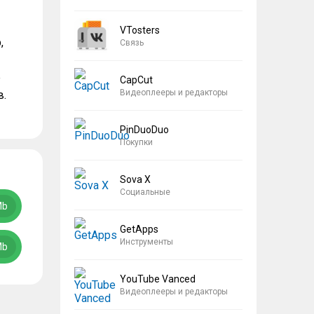
VTosters
,
Связь
е
CapCut
Видеоплееры и редакторы
в.
PinDuoDuo
Покупки
Sova X
Социальные
Mb
GetApps
Инструменты
Mb
YouTube Vanced
Видеоплееры и редакторы