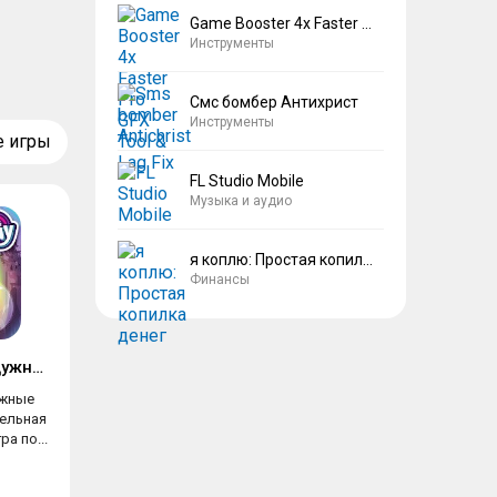
Game Booster 4x Faster Pro
Инструменты
Смс бомбер Антихрист
Инструменты
е игры
FL Studio Mobile
Музыка и аудио
я коплю: Простая копилка денег
Финансы
My Little Pony Радужные гонки
ужные
тельная
а по...