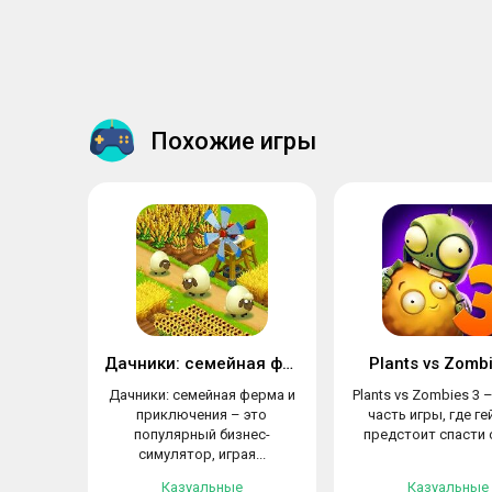
Похожие игры
Дачники: семейная ферма и приключения
Plants vs Zomb
Дачники: семейная ферма и
Plants vs Zombies 3 
приключения – это
часть игры, где г
популярный бизнес-
предстоит спасти с
симулятор, играя...
Казуальные
Казуальные