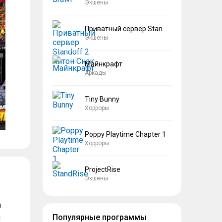
Экшены
Приватный сервер Standoff 2 Антон Снак
Экшены
Майнкрафт
Аркады
Tiny Bunny
Хорроры
Poppy Playtime Chapter 1
Хорроры
ProjectRise
Экшены
а
и
Популярные программы