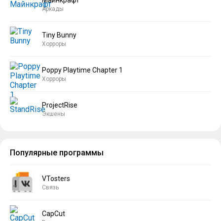
Аркады
Tiny Bunny
Хорроры
Poppy Playtime Chapter 1
Хорроры
ProjectRise
Экшены
Популярные программы
VTosters
Связь
CapCut