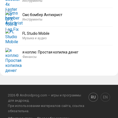
Инструменты
Смс бомбер Антихрист
Инструменты
FL Studio Mobile
Музыка и аудио
я коплю: Простая копилка денег
Финансы
2026 © Androidprog.com – игры и программы
RU
EN
для андроид.
При использовании материалов сайта, ссылка
обязательна.