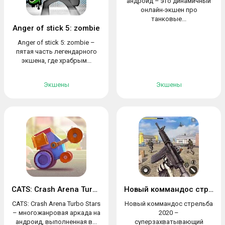
андроид – это динамичный
онлайн-экшен про
танковые...
Anger of stick 5: zombie
Anger of stick 5: zombie –
пятая часть легендарного
экшена, где храбрым...
Экшены
Экшены
CATS: Crash Arena Turbo Stars
Новый коммандос стрельба 2020
CATS: Crash Arena Turbo Stars
Новый коммандос стрельба
– многожанровая аркада на
2020 –
андроид, выполненная в...
суперзахватывающий