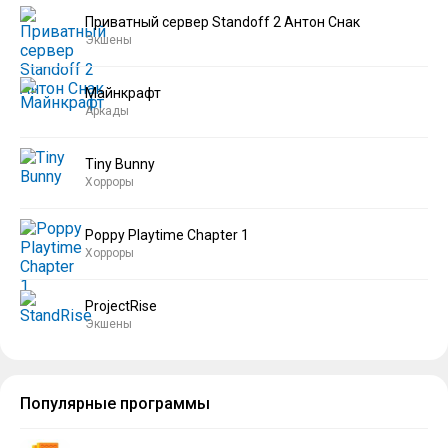
Приватный сервер Standoff 2 Антон Снак
Экшены
Майнкрафт
Аркады
Tiny Bunny
Хорроры
Poppy Playtime Chapter 1
Хорроры
ProjectRise
Экшены
Популярные программы