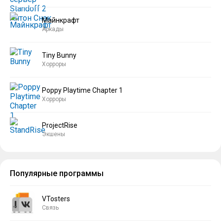
Майнкрафт
Аркады
Tiny Bunny
Хорроры
Poppy Playtime Chapter 1
Хорроры
ProjectRise
Экшены
Популярные программы
VTosters
Связь