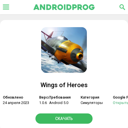
Wings of Heroes
Обновлено
Версия
Требования
Категория
Google P
24 апреля 2023
1.0.6
Android 5.0
Симуляторы
Открыт
СКАЧАТЬ