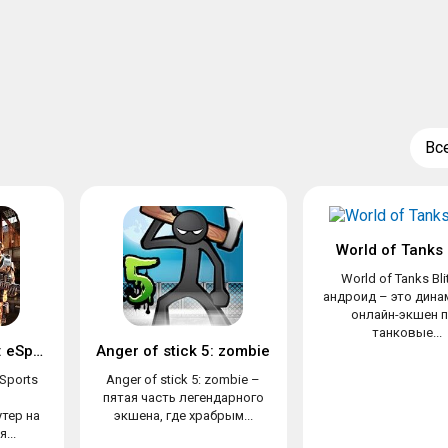
Вс
World of Tanks 
World of Tanks Bli
андроид – это дин
онлайн-экшен 
танковые...
Modern Combat 5: eSports FPS
Anger of stick 5: zombie
Sports
Anger of stick 5: zombie –
пятая часть легендарного
тер на
экшена, где храбрым...
...