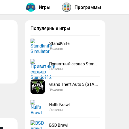
Игры
Программы
Популярные игры
StandKnife
Экшены
Приватный сервер Standoff 2 V2
Экшены
Grand Theft Auto 5 (GTA 5)
Экшены
Null’s Brawl
Экшены
BSD Brawl