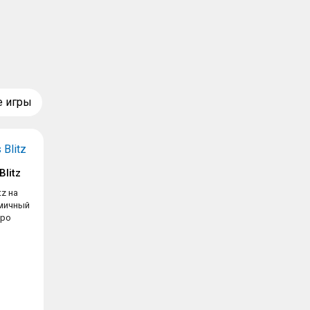
е игры
Blitz
tz на
амичный
про