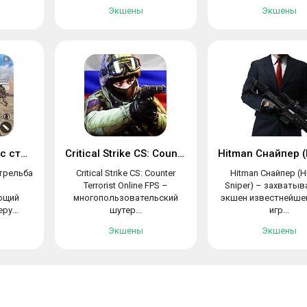
Экшены
Экшены
Новый коммандос стрельба 2020
Critical Strike CS: Counter Terrorist
трельба
Critical Strike CS: Counter
Hitman Снайпер (H
Terrorist Online FPS –
Sniper) – захваты
ющий
многопользовательский
экшен известнейше
еру
шутер...
игр...
Экшены
Экшены