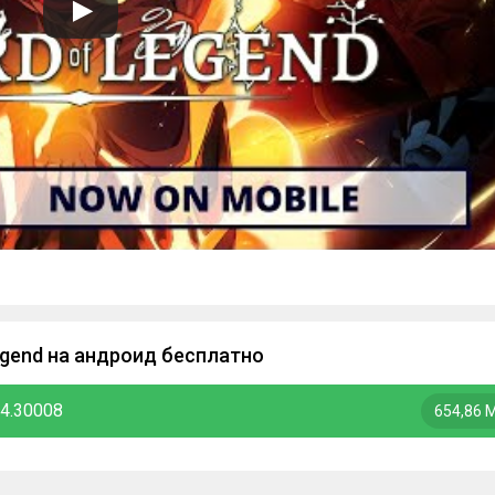
egend на андроид бесплатно
24.30008
654,86 