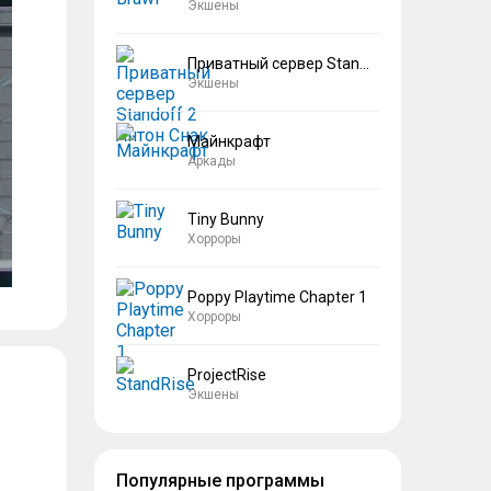
Экшены
Приватный сервер Standoff 2 Антон Снак
Экшены
Майнкрафт
Аркады
Tiny Bunny
Хорроры
Poppy Playtime Chapter 1
Хорроры
ProjectRise
Экшены
Популярные программы