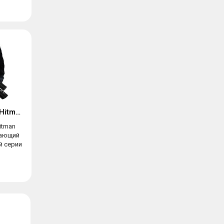
Hitman Снайпер (Hitman Sniper)
itman
вающий
й серии