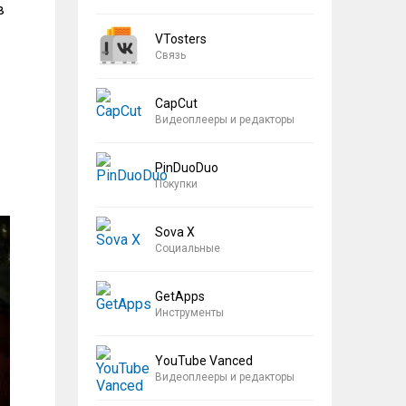
в
VTosters
Связь
CapCut
Видеоплееры и редакторы
PinDuoDuo
Покупки
Sova X
Социальные
GetApps
Инструменты
YouTube Vanced
Видеоплееры и редакторы