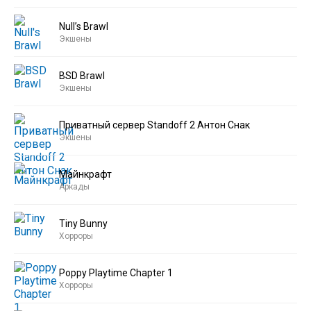
Null’s Brawl
Экшены
BSD Brawl
Экшены
Приватный сервер Standoff 2 Антон Снак
Экшены
Майнкрафт
Аркады
Tiny Bunny
Хорроры
Poppy Playtime Chapter 1
Хорроры