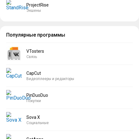
ProjectRise
Экшены
Популярные программы
VTosters
Связь
CapCut
Видеоплееры и редакторы
PinDuoDuo
Покупки
Sova X
Социальные