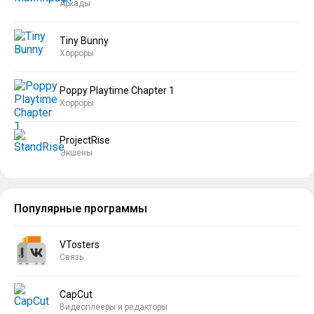
Аркады
Tiny Bunny
Хорроры
Poppy Playtime Chapter 1
Хорроры
ProjectRise
Экшены
Популярные программы
VTosters
Связь
CapCut
Видеоплееры и редакторы