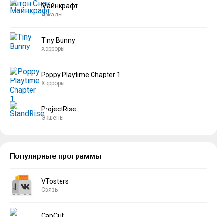
Майнкрафт
Аркады
Tiny Bunny
Хорроры
Poppy Playtime Chapter 1
Хорроры
ProjectRise
Экшены
Популярные программы
VTosters
Связь
CapCut