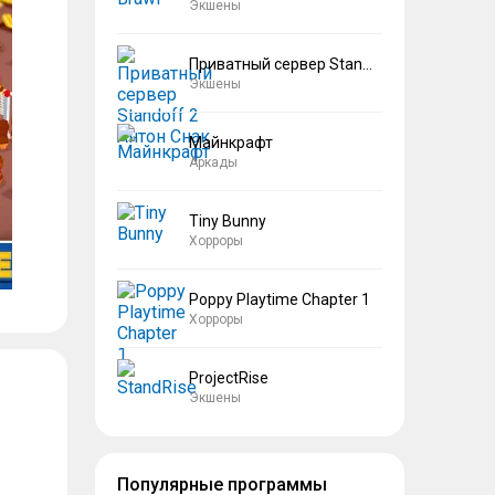
Экшены
Приватный сервер Standoff 2 Антон Снак
Экшены
Майнкрафт
Аркады
Tiny Bunny
Хорроры
Poppy Playtime Chapter 1
Хорроры
ProjectRise
Экшены
Популярные программы