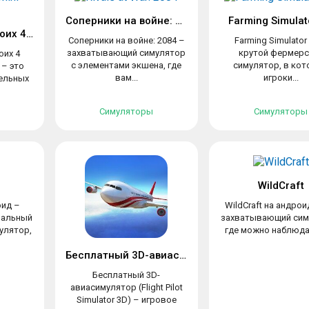
Соперники на войне: 2084
Farming Simulat
Игры на двоих троих 4 игрока
Соперники на войне: 2084 –
Farming Simulator
захватывающий симулятор
крутой фермерс
оих 4
с элементами экшена, где
симулятор, в ко
 – это
вам...
игроки...
ельных
Симуляторы
Симуляторы
WildCraft
оид –
WildCraft на андрои
нальный
захватывающий сим
улятор,
где можно наблюдат
Бесплатный 3D-авиасимулятор
Бесплатный 3D-
авиасимулятор (Flight Pilot
Simulator 3D) – игровое