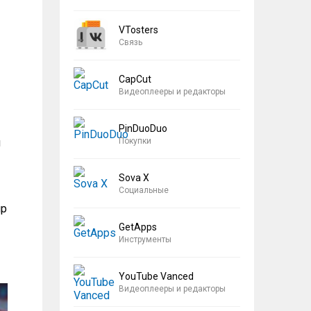
VTosters
Связь
CapCut
Видеоплееры и редакторы
PinDuoDuo
Покупки
м
Sova X
Социальные
ир
GetApps
Инструменты
YouTube Vanced
Видеоплееры и редакторы