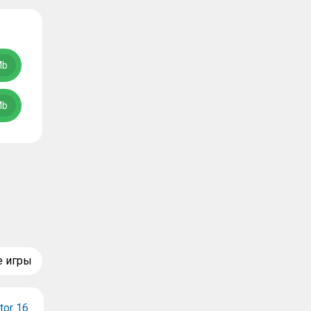
Mb
Mb
е игры