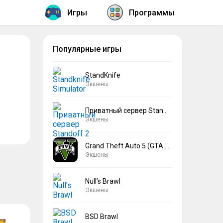
Игры
Программы
Популярные игры
StandKnife
Экшены
Приватный сервер Standoff 2 V2
Экшены
Grand Theft Auto 5 (GTA 5)
Экшены
Null’s Brawl
Экшены
BSD Brawl