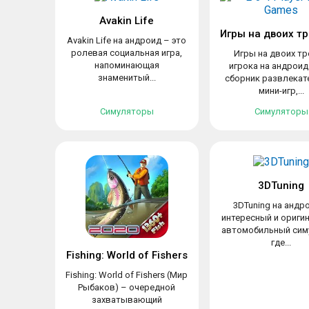
Avakin Life
Avakin Life на андроид – это
ролевая социальная игра,
Игры на двоих тр
напоминающая
игрока на андроид
знаменитый...
сборник развлекат
мини-игр,...
Симуляторы
Симуляторы
3DTuning
3DTuning на андр
интересный и ориги
автомобильный сим
где...
Fishing: World of Fishers
Fishing: World of Fishers (Мир
Рыбаков) – очередной
захватывающий