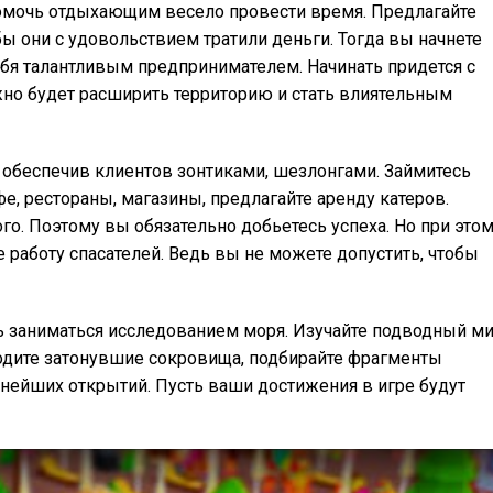
 помочь отдыхающим весело провести время. Предлагайте
ы они с удовольствием тратили деньги. Тогда вы начнете
ебя талантливым предпринимателем. Начинать придется с
жно будет расширить территорию и стать влиятельным
 обеспечив клиентов зонтиками, шезлонгами. Займитесь
е, рестораны, магазины, предлагайте аренду катеров.
о. Поэтому вы обязательно добьетесь успеха. Но при это
е работу спасателей. Ведь вы не можете допустить, чтобы
ь заниматься исследованием моря. Изучайте подводный м
одите затонувшие сокровища, подбирайте фрагменты
ьнейших открытий. Пусть ваши достижения в игре будут