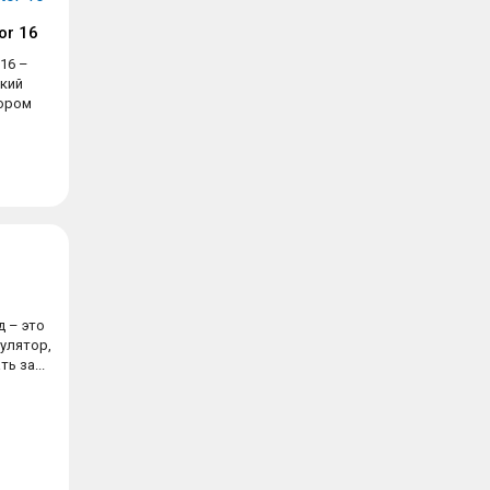
or 16
 16 –
кий
тором
д – это
улятор,
ь за...