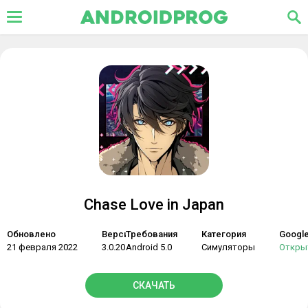
Chase Love in Japan
Обновлено
Версия
Требования
Категория
Google
21 февраля 2022
3.0.20
Android 5.0
Симуляторы
Откры
СКАЧАТЬ