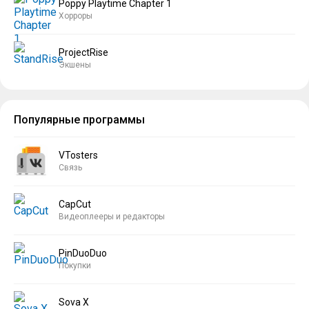
Poppy Playtime Chapter 1
Хорроры
ProjectRise
Экшены
Популярные программы
VTosters
Связь
CapCut
Видеоплееры и редакторы
PinDuoDuo
Покупки
Sova X