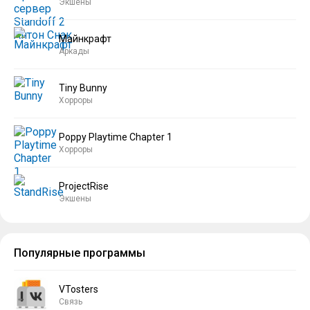
Экшены
Майнкрафт
Аркады
Tiny Bunny
Хорроры
Poppy Playtime Chapter 1
Хорроры
ProjectRise
Экшены
Популярные программы
VTosters
Связь