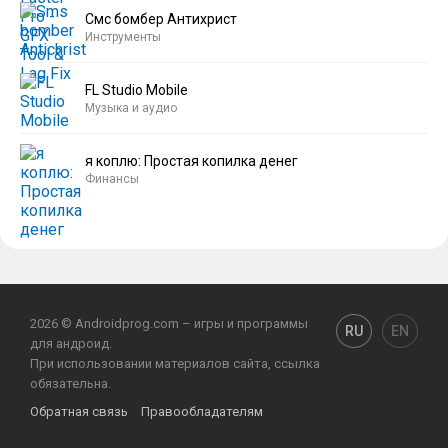
Смс бомбер Антихрист
Инструменты
FL Studio Mobile
Музыка и аудио
я коплю: Простая копилка денег
Финансы
2026 © Androidprog.com – игры и программы
RU
EN
для андроид.
При использовании материалов сайта, ссылка
обязательна.
Обратная связь
Правообладателям