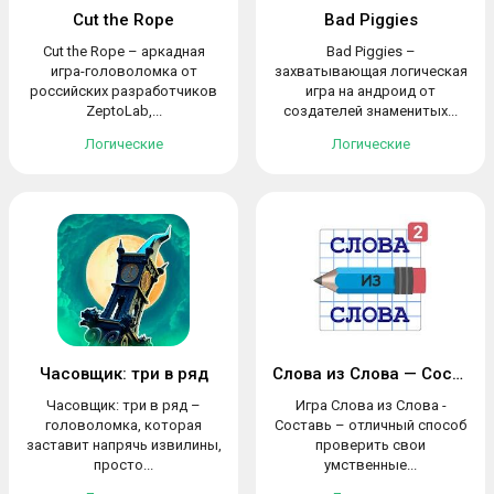
Cut the Rope
Bad Piggies
Cut the Rope – аркадная
Bad Piggies –
игра-головоломка от
захватывающая логическая
российских разработчиков
игра на андроид от
ZeptoLab,...
создателей знаменитых...
Логические
Логические
Часовщик: три в ряд
Слова из Слова — Составь
Часовщик: три в ряд –
Игра Слова из Слова -
головоломка, которая
Составь – отличный способ
заставит напрячь извилины,
проверить свои
просто...
умственные...