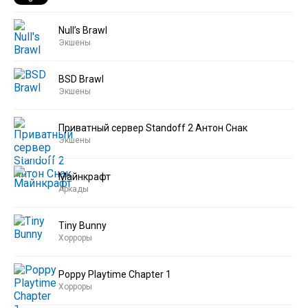
Null’s Brawl
Экшены
BSD Brawl
Экшены
Приватный сервер Standoff 2 Антон Снак
Экшены
Майнкрафт
Аркады
Tiny Bunny
Хорроры
Poppy Playtime Chapter 1
Хорроры