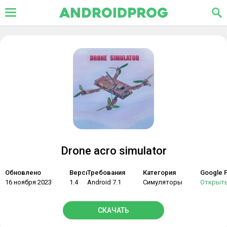
Drone acro simulator
Обновлено
Версия
Требования
Категория
Google P
16 ноября 2023
1.4
Android 7.1
Симуляторы
Открыт
СКАЧАТЬ