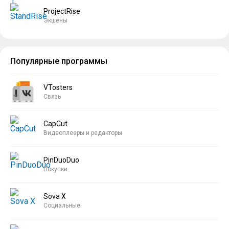
ProjectRise
Экшены
Популярные программы
VTosters
Связь
CapCut
Видеоплееры и редакторы
PinDuoDuo
Покупки
Sova X
Социальные