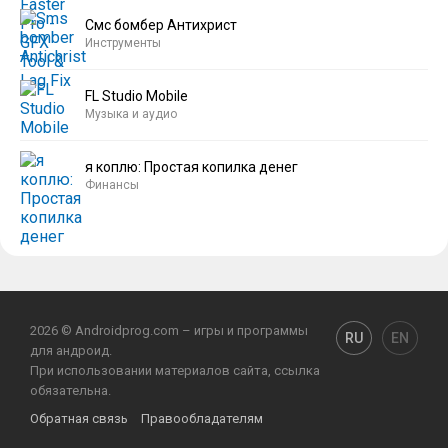
Смс бомбер Антихрист
Инструменты
FL Studio Mobile
Музыка и аудио
я коплю: Простая копилка денег
Финансы
2026 © Androidprog.com – игры и программы
RU
EN
для андроид.
При использовании материалов сайта, ссылка
обязательна.
Обратная связь
Правообладателям