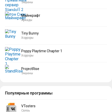
Экшены
Майнкрафт
Аркады
Tiny Bunny
Хорроры
Poppy Playtime Chapter 1
Хорроры
ProjectRise
Экшены
Популярные программы
VTosters
Связь