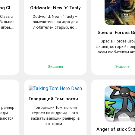
Sonic the Hedgehog Classic
Oddworld: New ‘n’ Tasty
Classic
Oddworld: New 'n' Tasty –
обильная
замечательная игра для
игры,...
любителей старых, но...
Special Forces G
Special Forces Gro
экшен, который пон
всем любителям акт
Экшены
Экшены
Говорящий Том: погоня героев
й раннер
Говорящий Том: погоня
кады.
героев на андроид – это
иваются
захватывающий раннер, в
котором...
Anger of stick 5: