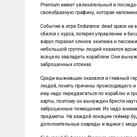
Premium имеет увлекательный и последо
своеобразную графику, которая напомин
События в игре Endurance: dead space на
сбился с курса, потерял управление и б
вирус поразил членов экипажа и пассажи
небольшой группы людей оказался врожд
всецело завладеть кораблем. Они вынуж
заброшенных отсеках.
Среди выживших оказался и главный геро
людей, понять причины происходящего и 
ему надо передвигаться по кораблю и ср
карты, поэтому он вынужден брести науг
заброшенные помещения. Их надо внимат
предметы. На каждой локации геймер бу
дополнительные снаряды и ящики с мед