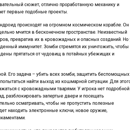
вательный сюжет, отлично проработанную механику и
ает первые подобные проекты.
 андроид происходят на огромном космическом корабле. Он
есцельно мчится в бесконечном пространстве. Неизвестный
ров, превратив их в кровожадных и опасных созданий. Но 
енный иммунитет. Зомби стремятся их уничтожить, чтобы
дены прятаться от чудовищ в потайных убежищах и
й. Его задача – убить всех зомби, защитить беспомощных
попытаться найти выход из кошмарной ситуации. Для этог
ажаться с кровожадными тварями. У игрока нет подробной
ад, разблокировать запертые двери и посещать
ельно осматривать, чтобы не пропустить полезные
дет находить электронные ключи, новое оружие,
икаментами.