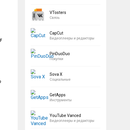
VTosters
Связь
CapCut
Видеоплееры и редакторы
у
PinDuoDuo
Покупки
Sova X
Социальные
о
GetApps
Инструменты
YouTube Vanced
Видеоплееры и редакторы