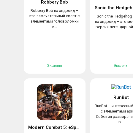
Robbery Bob
Robbery Bob на андроид –
это замечательный квест с
Sonic the Hedgehog 
элементами головоломки
на андроид – это м
и...
версия легендарной 
Экшены
Экшены
RunBot
RunBot – интересны
с элементами ар
События разворач
в...
Modern Combat 5: eSports FPS