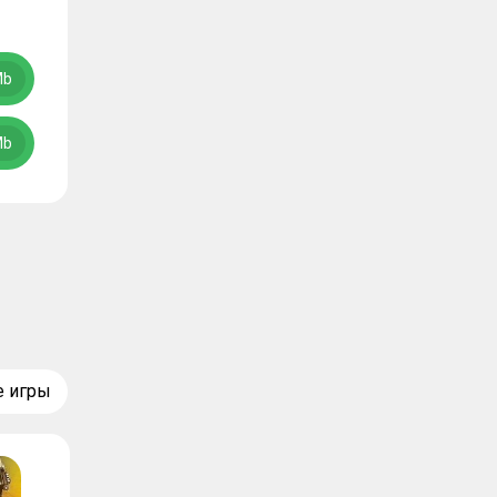
Mb
Mb
е игры