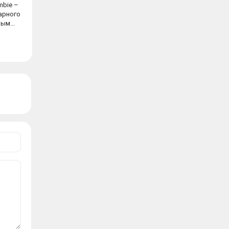
ombie –
арного
ым...