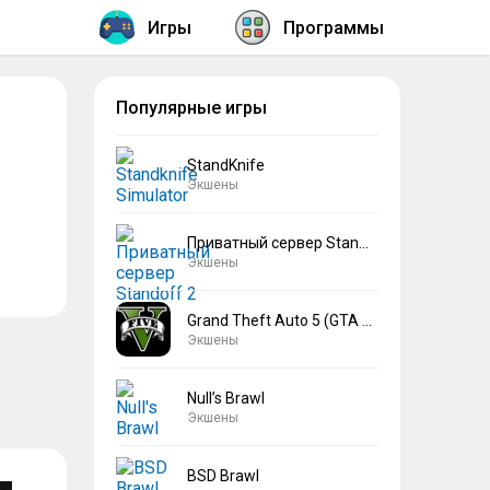
Игры
Программы
Популярные игры
StandKnife
Экшены
Приватный сервер Standoff 2 V2
Экшены
Grand Theft Auto 5 (GTA 5)
Экшены
Null’s Brawl
Экшены
BSD Brawl