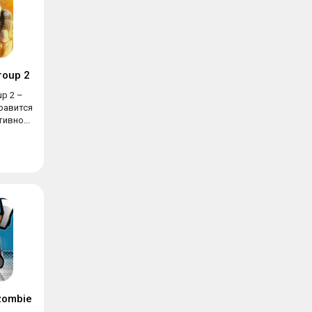
roup 2
up 2 –
равится
ивно...
 zombie