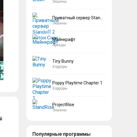
Экшены
Приватный сервер Standoff 2 Антон Снак
Экшены
Майнкрафт
Аркады
Tiny Bunny
Хорроры
Poppy Playtime Chapter 1
Хорроры
ProjectRise
Экшены
й
Популярные программы