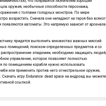
динамичностью, что понравится любителям хороших
зцов оружия, необычные способности персонажа,
сражения с толпами голодных монстров. По мере
тро возрастать. Сначала они нападают на героя без всяког
и появляются автоматы. Это напрямую зависит от арсенала
участнику придется выполнить множество важных миссий.
тных помещений, поиском определенных предметов и со
 распространение эпидемии, необходимо защищать людей
обное управление, которое позволяет полностью
ия по помещениям корабля нужно использовать
мби или применить против него огнестрельное оружие,
Скачать игру Endurance: dead space на андроид вы можете
тивной ссылкой.