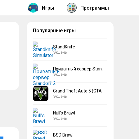
Игры
Программы
Популярные игры
StandKnife
Экшены
Приватный сервер Standoff 2 V2
Экшены
Grand Theft Auto 5 (GTA 5)
Экшены
Null’s Brawl
Экшены
BSD Brawl