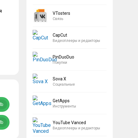
я
VTosters
Связь
CapCut
Видеоплееры и редакторы
PinDuoDuo
Покупки
Sova X
Социальные
GetApps
Mb
Инструменты
Mb
YouTube Vanced
Видеоплееры и редакторы