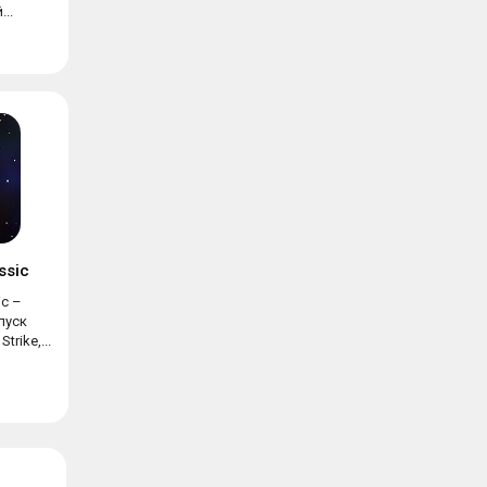
..
assic
ic –
пуск
trike,...