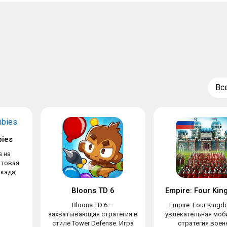
Вс
bies
s на
ьтовая
када,
Bloons TD 6
Empire: Four Ki
Bloons TD 6 –
Empire: Four King
захватывающая стратегия в
увлекательная моб
стиле Tower Defense. Игра
стратегия воен