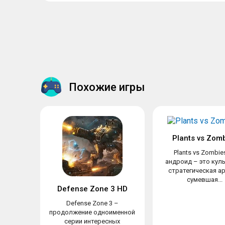
Похожие игры
Plants vs Zom
Plants vs Zombie
андроид – это кул
стратегическая ар
сумевшая...
Defense Zone 3 HD
Defense Zone 3 –
продолжение одноименной
серии интересных