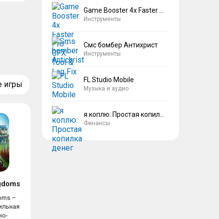
Game Booster 4x Faster Pro
Инструменты
Смс бомбер Антихрист
Инструменты
FL Studio Mobile
е игры
Музыка и аудио
я коплю: Простая копилка денег
Финансы
ngdoms
doms –
ильная
но-