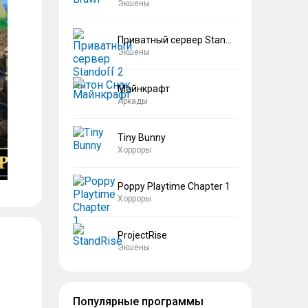
Экшены
Приватный сервер Standoff 2 Антон Снак
Экшены
Майнкрафт
Аркады
Tiny Bunny
Хорроры
Poppy Playtime Chapter 1
Хорроры
ProjectRise
Экшены
Популярные программы