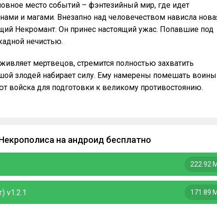
новное место событий – фэнтезийный мир, где идет
нами и магами. Внезапно над человечеством нависла нова
ещий Некромант. Он принес настоящий ужас. Попавшие под
жадной нечистью.
живляет мертвецов, стремится полностью захватить
шой злодей набирает силу. Ему намерены помешать воины
ют войска для подготовки к великому противостоянию.
 Некрополиса на андроид бесплатно
222.92 
 v1.2.1
171.89 