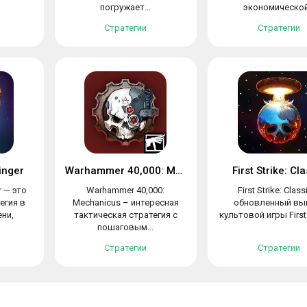
погружает...
экономической.
Стратегии
Стратегии
inger
Warhammer 40,000: Mechanicus
First Strike: Cl
r — это
Warhammer 40,000:
First Strike: Class
егия в
Mechanicus – интересная
обновленный вы
ни,
тактическая стратегия с
культовой игры First S
пошаговым...
Стратегии
Стратегии