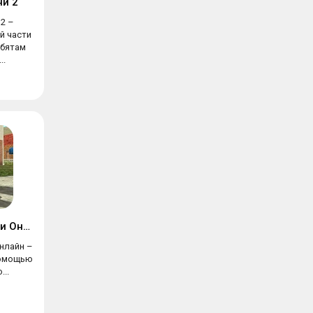
и 2
2 –
й части
бятам
..
Симулятор Собаки Онлайн
нлайн –
помощью
..