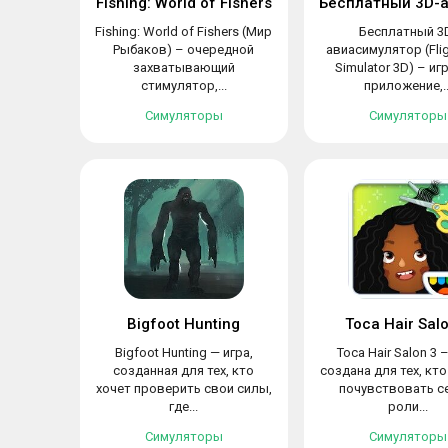
Fishing: World of Fishers
Fishing: World of Fishers (Мир
Бесплатный 3
Рыбаков) – очередной
авиасимулятор (Fligh
захватывающий
Simulator 3D) – и
стимулятор,...
приложение,..
Симуляторы
Симуляторы
Bigfoot Hunting
Toca Hair Sal
Bigfoot Hunting — игра,
Toca Hair Salon 3 
созданная для тех, кто
создана для тех, кт
хочет проверить свои силы,
почувствовать с
где...
роли...
Симуляторы
Симуляторы