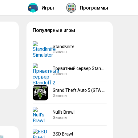
Игры
Программы
Популярные игры
StandKnife
Экшены
Приватный сервер Standoff 2 V2
Экшены
Grand Theft Auto 5 (GTA 5)
Экшены
Null’s Brawl
Экшены
BSD Brawl