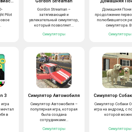
Бесплатный 3D-авиасимулятор
Gordon Streaman
Домашняя Пон
D-
Gordon Streaman –
Домашняя Пони 
t Pilot
затягивающий и
продолжение перво
гровое
увлекательный симулятор,
полюбившегося ре
.
который позволяет...
симулятора. В.
Симуляторы
Симуляторы
on 3
Симулятор Автомобиля
– игра
Симулятор Автомобиля –
Симулятор Собаки О
о мечтал
популярная игра, которая
игра на андроид, с 
ебя в
была создана
которой можно.
сотрудниками...
Симуляторы
Симуляторы