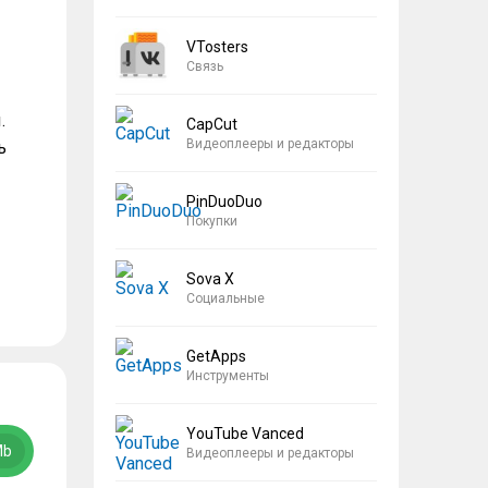
VTosters
Связь
.
CapCut
Видеоплееры и редакторы
ь
PinDuoDuo
Покупки
Sova X
Социальные
GetApps
Инструменты
YouTube Vanced
Mb
Видеоплееры и редакторы