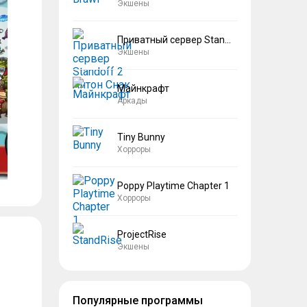
Экшены
Приватный сервер Standoff 2 Антон Снак
Экшены
Майнкрафт
Аркады
Tiny Bunny
Хорроры
Poppy Playtime Chapter 1
Хорроры
ProjectRise
Экшены
Популярные программы