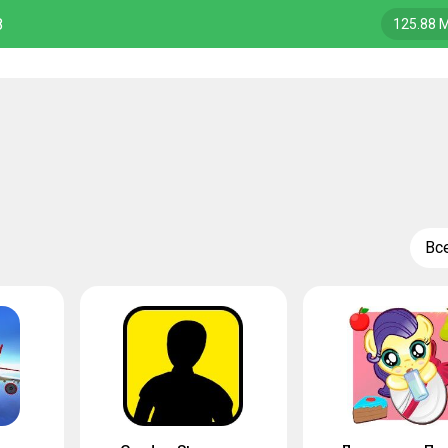
8
125.88 
Вс