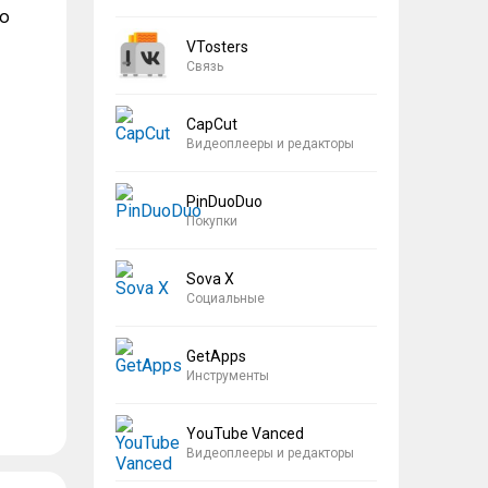
ую
VTosters
Связь
CapCut
Видеоплееры и редакторы
PinDuoDuo
Покупки
Sova X
Социальные
GetApps
Инструменты
YouTube Vanced
Видеоплееры и редакторы