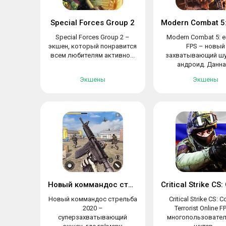
Special Forces Group 2
Special Forces Group 2 –
Modern Combat 5: e
экшен, который понравится
FPS – новый
всем любителям активно...
захватывающий шу
андроид. Данная
Экшены
Экшены
Новый коммандос стрельба 2020
Новый коммандос стрельба
Critical Strike CS: C
2020 –
Terrorist Online F
суперзахватывающий
многопользовател