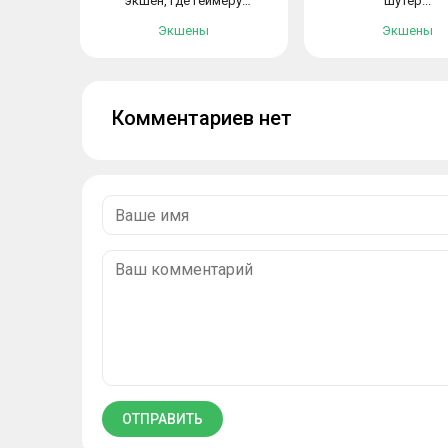
экшен, где геймеру
шутер...
предстоит...
Экшены
Экшены
Комментариев нет