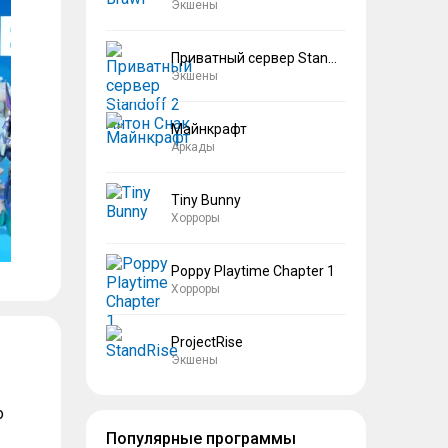
Экшены
Приватный сервер Standoff 2 Антон Снак
Экшены
Майнкрафт
Аркады
Tiny Bunny
Хорроры
Poppy Playtime Chapter 1
Хорроры
ProjectRise
Экшены
о
Популярные программы