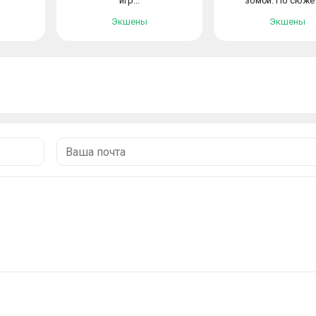
игр...
зомби. По сюжет
Экшены
Экшены