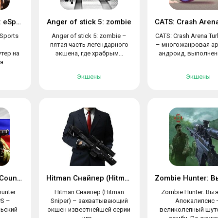
Modern Combat 5: eSports FPS
Anger of stick 5: zombie
Sports
Anger of stick 5: zombie –
CATS: Crash Arena Tur
пятая часть легендарного
– многожанровая ар
тер на
экшена, где храбрым...
андроид, выполненн
...
Экшены
Экшены
Critical Strike CS: Counter Terrorist
Hitman Снайпер (Hitman Sniper)
ounter
Hitman Снайпер (Hitman
Zombie Hunter: Вы
PS –
Sniper) – захватывающий
Апокалипсис 
ьский
экшен известнейшей серии
великолепный шут