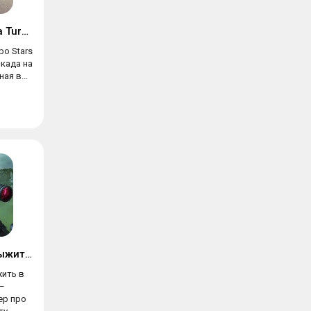
CATS: Crash Arena Turbo Stars
bo Stars
када на
ая в...
Zombie Hunter: Выжить в Апокалипсис
жить в
—
ер про