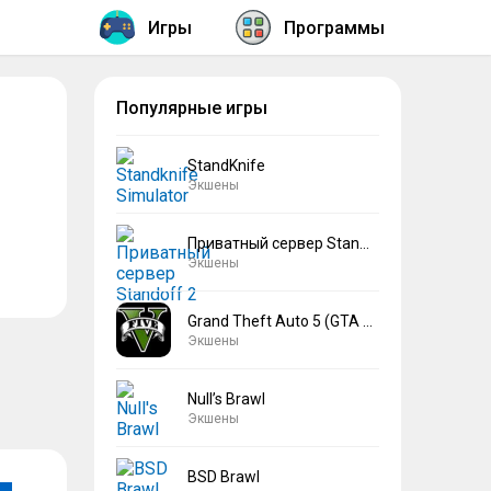
Игры
Программы
Популярные игры
StandKnife
Экшены
Приватный сервер Standoff 2 V2
Экшены
Grand Theft Auto 5 (GTA 5)
Экшены
Null’s Brawl
Экшены
BSD Brawl