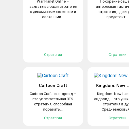
War Planet Online –
Покорение баше
захватывающая стратегия
интересная такти
с динамичным сюжетом и
стратегия, где и
сложными...
предстоит...
Стратегии
Стратегии
Cartoon Craft
Kingdom: New 
Cartoon Craft на андроид –
Kingdom: New Lan
это увлекательная RTS
андроид – это уни
стратегия, способная
стратегия в ду
поразить...
Средневековья,
Стратегии
Стратегии