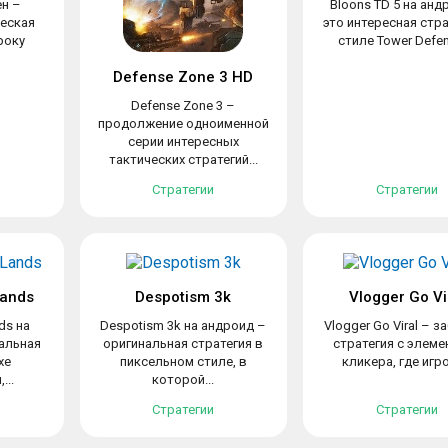
н –
Bloons TD 5 на анд
ческая
это интересная стра
гроку
стиле Tower Defens
Defense Zone 3 HD
Defense Zone 3 –
продолжение одноименной
серии интересных
тактических стратегий...
Стратегии
Стратегии
Lands
Despotism 3k
Vlogger Go Vi
ds на
Despotism 3k на андроид –
Vlogger Go Viral – з
кальная
оригинальная стратегия в
стратегия с элеме
хе
пиксельном стиле, в
кликера, где игро
...
которой...
Стратегии
Стратегии