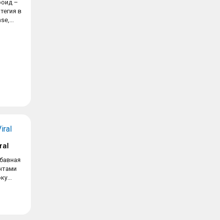
роид –
тегия в
e,...
ral
абавная
нтами
ку...