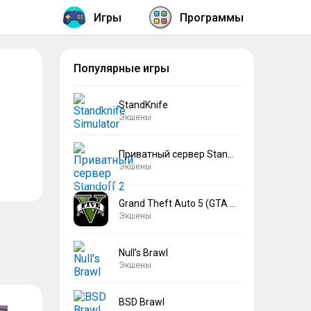
Игры
Программы
Популярные игры
StandKnife
Экшены
Приватный сервер Standoff 2 V2
Экшены
Grand Theft Auto 5 (GTA 5)
Экшены
Null’s Brawl
Экшены
BSD Brawl