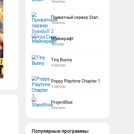
Экшены
Приватный сервер Standoff 2 Антон Снак
Экшены
Майнкрафт
Аркады
Tiny Bunny
Хорроры
Poppy Playtime Chapter 1
Хорроры
ProjectRise
Экшены
Популярные программы