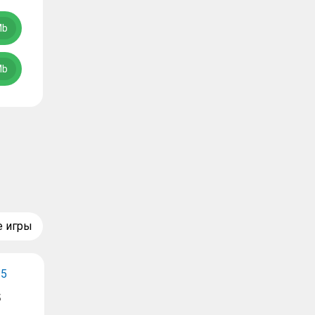
Mb
Mb
е игры
5