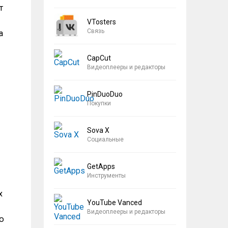
т
VTosters
Связь
а
CapCut
Видеоплееры и редакторы
PinDuoDuo
Покупки
Sova X
Социальные
GetApps
Инструменты
х
YouTube Vanced
Видеоплееры и редакторы
ю