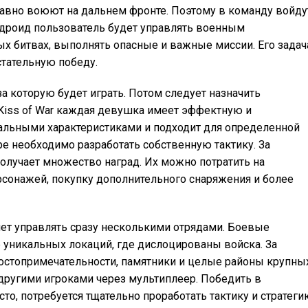
авно воюют на дальнем фронте. Поэтому в команду войду
андроид пользователь будет управлять военным
х битвах, выполнять опасные и важные миссии. Его задач
стательную победу.
а которую будет играть. Потом следует назначить
 Kiss of War каждая девушка имеет эффектную и
альными характеристиками и подходит для определенной
е необходимо разработать собственную тактику. За
олучает множество наград. Их можно потратить на
рсонажей, покупку дополнительного снаряжения и более
яет управлять сразу несколькими отрядами. Боевые
 уникальных локаций, где дислоцированы войска. За
остопримечательности, памятники и целые районы крупны
 другими игроками через мультиплеер. Победить в
о, потребуется тщательно проработать тактику и стратеги