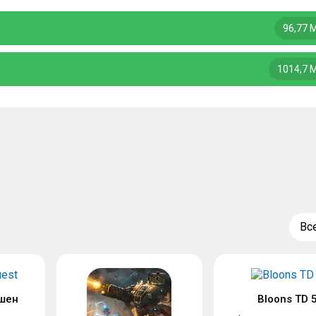
96,77 
1014,7 
Вс
шен
Bloons TD 