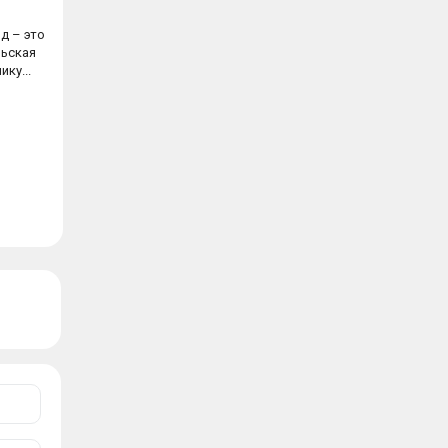
д – это
ьская
ику...