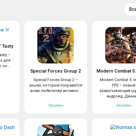
Вс
 Tasty
asty –
ра для
 но...
Special Forces Group 2
Special Forces Group 2 –
Modern Combat 5: e
экшен, который понравится
FPS – новый
всем любителям активно...
захватывающий шу
андроид. Данная
Экшены
Экшены