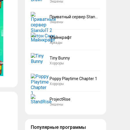
Экшены
Приватный сервер Standoff 2 Антон Снак
Экшены
Майнкрафт
Аркады
Tiny Bunny
Хорроры
Poppy Playtime Chapter 1
Хорроры
ProjectRise
Экшены
Популярные программы