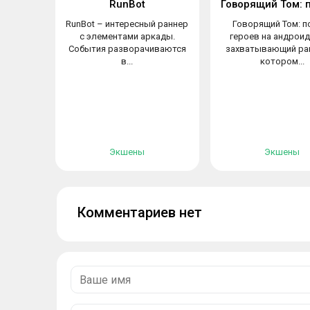
RunBot
RunBot – интересный раннер
Говорящий Том: п
с элементами аркады.
героев на андроид
События разворачиваются
захватывающий ран
в...
котором...
Экшены
Экшены
Комментариев нет