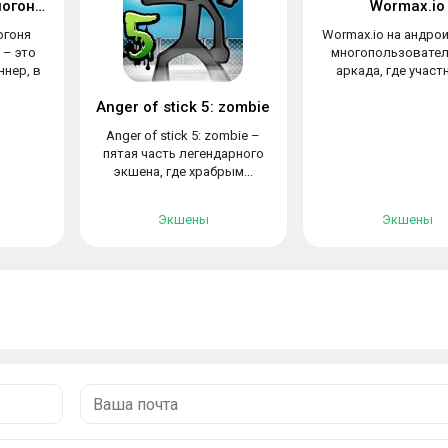
Говорящий Том: погоня героев
Wormax.io
огоня
Wormax.io на андрои
 – это
многопользовател
нер, в
аркада, где участн
Anger of stick 5: zombie
Anger of stick 5: zombie –
пятая часть легендарного
экшена, где храбрым...
Экшены
Экшены