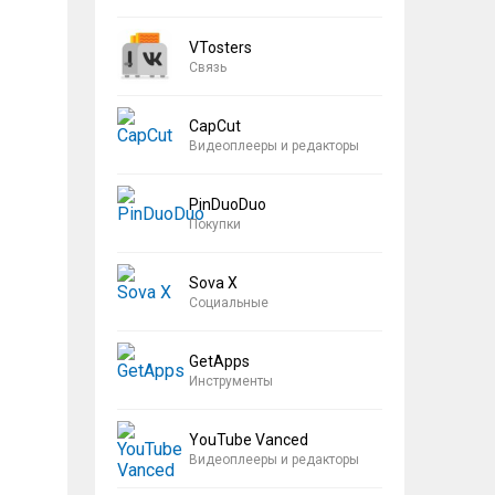
VTosters
Связь
CapCut
Видеоплееры и редакторы
PinDuoDuo
Покупки
Sova X
Социальные
GetApps
Инструменты
YouTube Vanced
Видеоплееры и редакторы