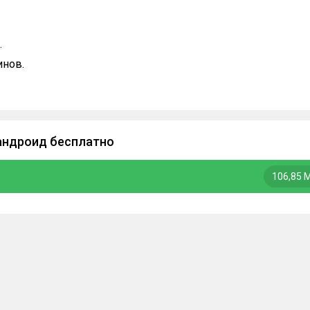
.
инов.
 андроид бесплатно
106,85 