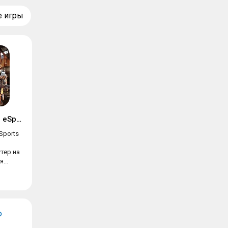
е игры
Modern Combat 5: eSports FPS
Sports
тер на
...