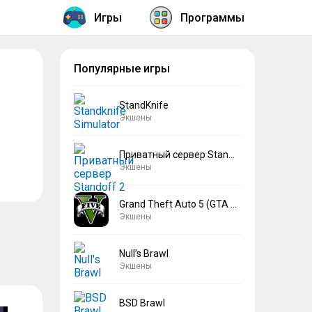
Игры
Программы
Популярные игры
StandKnife
Экшены
Приватный сервер Standoff 2 V2
Экшены
Grand Theft Auto 5 (GTA 5)
Экшены
Null’s Brawl
Экшены
BSD Brawl