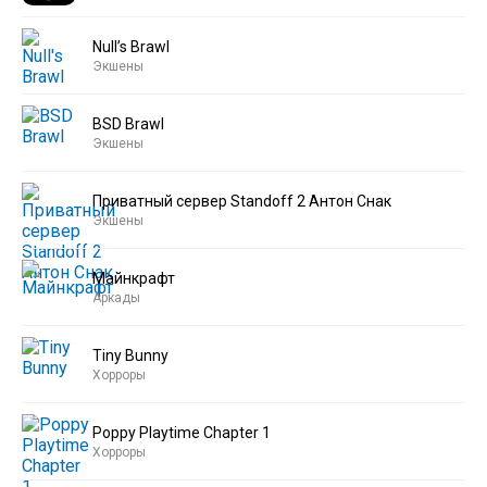
Null’s Brawl
Экшены
BSD Brawl
Экшены
Приватный сервер Standoff 2 Антон Снак
Экшены
Майнкрафт
Аркады
Tiny Bunny
Хорроры
Poppy Playtime Chapter 1
Хорроры