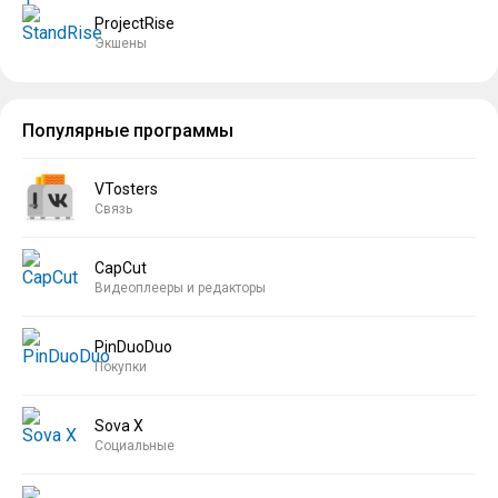
ProjectRise
Экшены
Популярные программы
VTosters
Связь
CapCut
Видеоплееры и редакторы
PinDuoDuo
Покупки
Sova X
Социальные