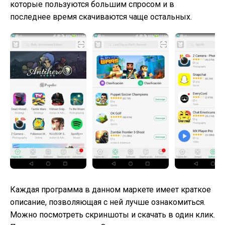
которые пользуются большим спросом и в
последнее время скачиваются чаще остальных.
Каждая программа в данном маркете имеет краткое
описание, позволяющая с ней лучше ознакомиться.
Можно посмотреть скриншоты и скачать в один клик.