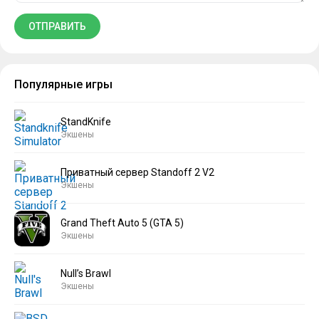
Популярные игры
StandKnife
Экшены
Приватный сервер Standoff 2 V2
Экшены
Grand Theft Auto 5 (GTA 5)
Экшены
Null’s Brawl
Экшены