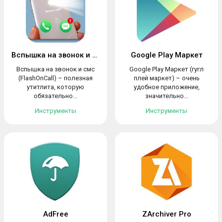
Вспышка на звонок и смс
Google Play Маркет
Вспышка на звонок и смс
Google Play Маркет (гугл
(FlashOnCall) – полезная
плей маркет) – очень
утитлита, которую
удобное приложение,
обязательно...
значительно...
Инструменты
Инструменты
AdFree
ZArchiver Pro