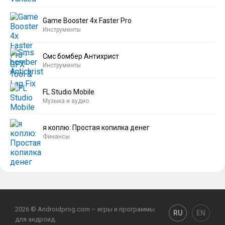
Game Booster 4x Faster Pro
Инструменты
Смс бомбер Антихрист
Инструменты
FL Studio Mobile
Музыка и аудио
я коплю: Простая копилка денег
Финансы
2026 © Androidprog.com – игры и программы
RU
EN
для андроид.