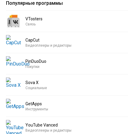
Популярные программы
VTosters
Связь
CapCut
Видеоплееры и редакторы
PinDuoDuo
Покупки
Sova X
Социальные
GetApps
Инструменты
YouTube Vanced
Видеоплееры и редакторы