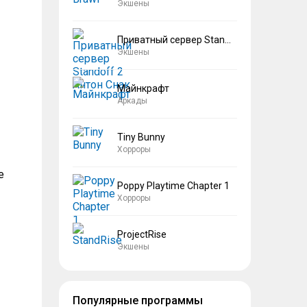
Экшены
Приватный сервер Standoff 2 Антон Снак
Экшены
Майнкрафт
Аркады
Tiny Bunny
Хорроры
е
Poppy Playtime Chapter 1
Хорроры
ProjectRise
Экшены
Популярные программы