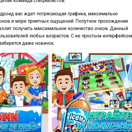
 целая команда специалистов.
андроид вас ждет потрясающая графика, максимально
онов и море приятных ощущений. Попутное прохождение
олит получить максимальное количество очков. Данный
ользователей любых возрастов. С ее простым интерфейсо
зберется даже новичок.