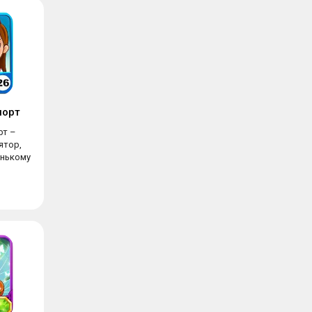
порт
рт –
ятор,
нькому