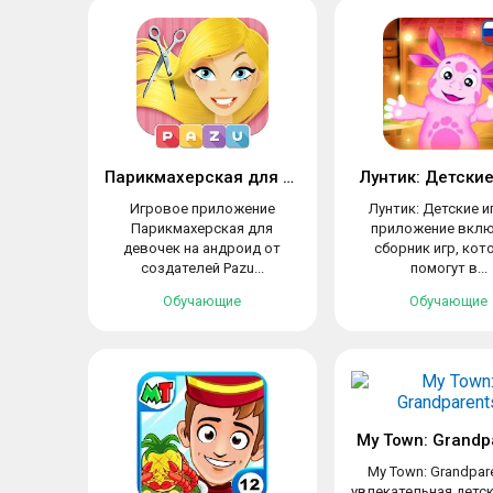
Парикмахерская для девочек
Лунтик: Детски
Игровое приложение
Лунтик: Детские и
Парикмахерская для
приложение вкл
девочек на андроид от
сборник игр, ко
создателей Pazu...
помогут в...
Обучающие
Обучающие
My Town: Grandp
My Town: Grandpar
увлекательная детск