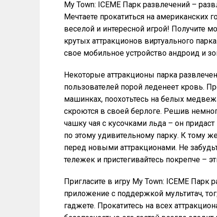
My Town: ICEME Парк развлечений – развл
Мечтаете прокатиться на американских го
веселой и интересной игрой! Получите м
крутых аттракционов виртуального парка
свое мобильное устройство андроид и зо
Некоторые аттракционы парка развлечен
пользователей порой леденеет кровь. Пр
машинках, поохотьтесь на белых медвежат
скроются в своей берлоге. Решив немног
чашку чая с кусочками льда – он придаст
по этому удивительному парку. К тому же
перед новыми аттракционами. Не забудьт
тележек и пристегивайтесь покрепче – э
Пригласите в игру My Town: ICEME Парк 
приложение с поддержкой мультитач, тог
гаджете. Прокатитесь на всех аттракцио