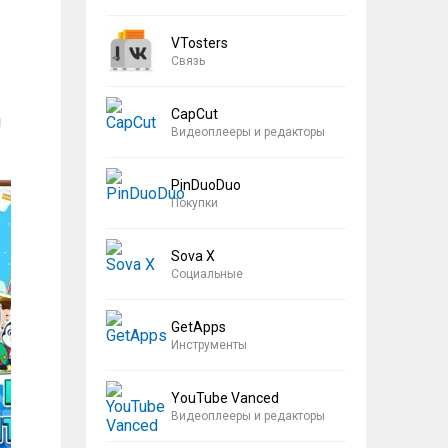
VTosters
Связь
CapCut
м
Видеоплееры и редакторы
PinDuoDuo
Покупки
Sova X
Социальные
GetApps
Инструменты
YouTube Vanced
Видеоплееры и редакторы