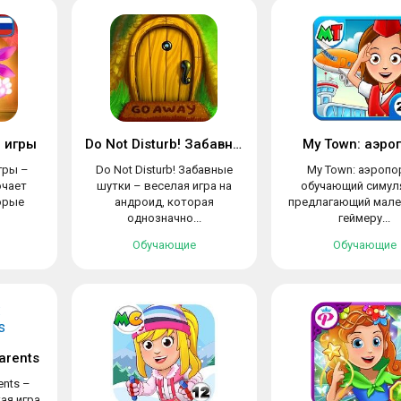
е игры
Do Not Disturb! Забавные шутки
My Town: аэро
гры –
Do Not Disturb! Забавные
My Town: аэропо
ючает
шутки – веселая игра на
обучающий симул
торые
андроид, которая
предлагающий мале
однозначно...
геймеру...
Обучающие
Обучающие
arents
ents –
ая игра,