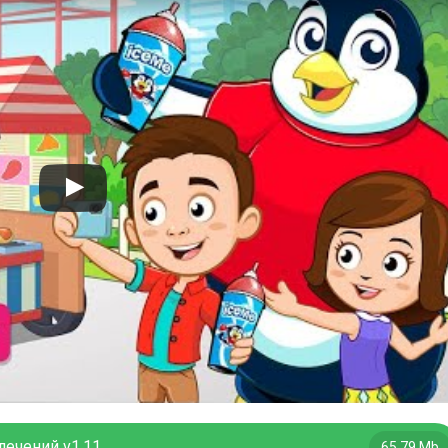
лечений v1.11
65,79 Mb