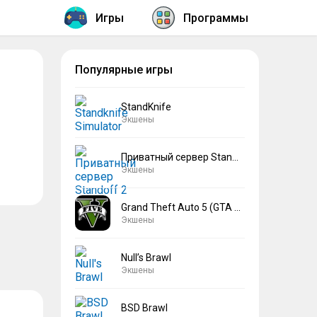
Игры
Программы
Популярные игры
StandKnife
Экшены
Приватный сервер Standoff 2 V2
Экшены
Grand Theft Auto 5 (GTA 5)
Экшены
Null’s Brawl
Экшены
BSD Brawl