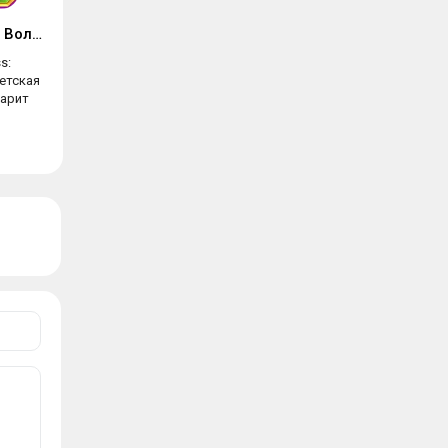
My Little Princess: Волшебный лес
s:
етская
дарит