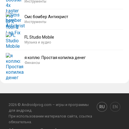
Инструменты
Смс бомбер Антихрист
Инструменты
FL Studio Mobile
Музыка и аудио
я коплю: Простая копилка денег
Финансы
2026 © Androidprog.com – игры и программы
RU
EN
для андроид.
При использовании материалов сайта, ссылка
обязательна.